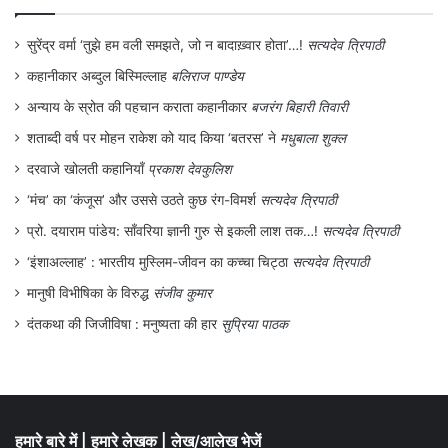
या सियासत की पटकथा पढ़ रहे हैं।
सुरेंद्र वर्मा ‘तुझे हम वली समझते, जो न बादाख़्वार होता’…!
सत्यदेव त्रिपाठी
कहानीकार अब्दुल बिस्मिल्लाह
बलिराज पाण्डेय
अन्याय के स्रोत की पहचान कराता कहानीकार
बजरंग बिहारी तिवारी
शताब्दी वर्ष पर मोहन राकेश को याद किया ‘बतरस’ ने
मधुबाला शुक्ल
दरवाजे खोलती कहानियाँ
प्रकाश देवकुलिश
‘मंच’ का ‘कंजूस’ और उससे उठते कुछ रंग-विमर्श
सत्यदेव त्रिपाठी
प्रो. दयाराम पांडेय: साँवरिया ज्ञानी गुरु से इकली लाश तक…!
सत्यदेव त्रिपाठी
‘इंशाअल्लाह’ : भारतीय मुस्लिम-जीवन का कच्चा चिट्ठा
सत्यदेव त्रिपाठी
मानुषी विभीषिका के विरुद्ध
संजीव कुमार
दंतकथा की जिजीविषा : मनुष्यता की हार
सुप्रिया पाठक
हमारे बारे में
|
हमारे लेखक
|
लेख/आलेख भेजें