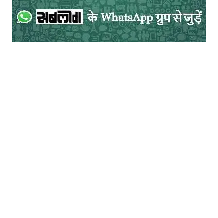
महारानी 4 की रिलीज 7 नवंबर को होना, जब दूसरे
चरण के मतदान की तैयारी चल रही थी, निश्चित रूप
से एक सोचा-समझा कदम लगता है। खुद सीरीज के
निर्माताओं ने कहा कि यह “सबसे भावनात्मक और
विवादास्पद सीजन” है, जो बिहार की जनता के दिल से
जुड़ता है।
अगर आप इसे निष्पक्ष नजरिए से देखें, तो कहानी में
कला और राजनीति का घालमेल दोनों मौजूद हैं। एक
ओर रानी भारती का संघर्ष, जो केंद्र की “तानाशाही”
के खिलाफ आवाज़ उठाती है, दर्शकों को प्रेरक लग
सकता है। दूसरी ओर, इसका प्रतीकात्मक संदेश
यह भी देता है कि केंद्र सरकार एजेंसियों का इस्तेमाल