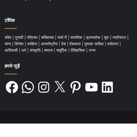
टॉपिक
संवेद
|
मुनादी
|
पत्रिका
|
शख्सियत
|
चर्चा में
|
सामयिक
|
सृजनलोक
|
मुद्दा
|
स्त्रीकाल
|
व्यंग्य
|
सिनेमा
|
साहित्य
|
अन्तर्राष्ट्रीय
|
देश
|
देशकाल
|
पुस्तक समीक्षा
|
पर्यावरण
|
आदिवासी
|
धर्म
|
संस्कृति
|
समाज
|
चतुर्दिक
|
ऐतिहासिक
|
राज्य
हमसे जुड़ें
Facebook
WhatsApp
Instagram
X
Pinterest
YouTube
LinkedIn