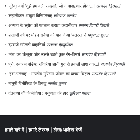
सूक्ष्मता से दिखाती है। फ़िल्म ‘
जाने भी दो यारों’
की
सुरेंद्र वर्मा ‘तुझे हम वली समझते, जो न बादाख़्वार होता’…!
सत्यदेव त्रिपाठी
तरह सामाजिक आर्थिक व्यवस्था पर व्यंग्य है तो
कहानीकार अब्दुल बिस्मिल्लाह
बलिराज पाण्डेय
अन्याय के स्रोत की पहचान कराता कहानीकार
बजरंग बिहारी तिवारी
राजनीति, धर्म, अंधविश्वास पर भी टिप्पणी करती है।
शताब्दी वर्ष पर मोहन राकेश को याद किया ‘बतरस’ ने
मधुबाला शुक्ल
कनॉट प्लेस के हनुमान मंदिर का दृश्य, जब अंजनी
दरवाजे खोलती कहानियाँ
प्रकाश देवकुलिश
की दीदी एक पंडित से भविष्य पूछ रही है तो पंडित एक
‘मंच’ का ‘कंजूस’ और उससे उठते कुछ रंग-विमर्श
सत्यदेव त्रिपाठी
पंक्ति सुनाते हैं तो वह जवाब देती है
-‘
भगवान यह बोल
प्रो. दयाराम पांडेय: साँवरिया ज्ञानी गुरु से इकली लाश तक…!
सत्यदेव त्रिपाठी
रहे हैं कि करते रहो पूजा और ‘
अच्छे दिन आएंगे’
‘इंशाअल्लाह’ : भारतीय मुस्लिम-जीवन का कच्चा चिट्ठा
सत्यदेव त्रिपाठी
लेकिन कहां कैसे?
अच्छे दिन आ ही नहीं रहे हैं!’
मानुषी विभीषिका के विरुद्ध
संजीव कुमार
फ़िल्म में महेंद्र का किरदार वास्तविक है, जिससे
दंतकथा की जिजीविषा : मनुष्यता की हार
सुप्रिया पाठक
प्रेरित होकर यह फ़िल्म बनी है और निभाया भी महेंद्र
ने ही है। महेंद्र की तो कई पुश्तें इस काम में लगी हुई
थीं, जबकि अंजनी के लिए यह न केवल नया है बल्कि
हमारे बारे में
|
हमारे लेखक
|
लेख/आलेख भेजें
उसके भीतर यह काम न करने की अनिच्छा भी है।