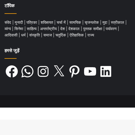
टॉपिक
संवेद
|
मुनादी
|
पत्रिका
|
शख्सियत
|
चर्चा में
|
सामयिक
|
सृजनलोक
|
मुद्दा
|
स्त्रीकाल
|
व्यंग्य
|
सिनेमा
|
साहित्य
|
अन्तर्राष्ट्रीय
|
देश
|
देशकाल
|
पुस्तक समीक्षा
|
पर्यावरण
|
आदिवासी
|
धर्म
|
संस्कृति
|
समाज
|
चतुर्दिक
|
ऐतिहासिक
|
राज्य
हमसे जुड़ें
Facebook
WhatsApp
Instagram
X
Pinterest
YouTube
LinkedIn