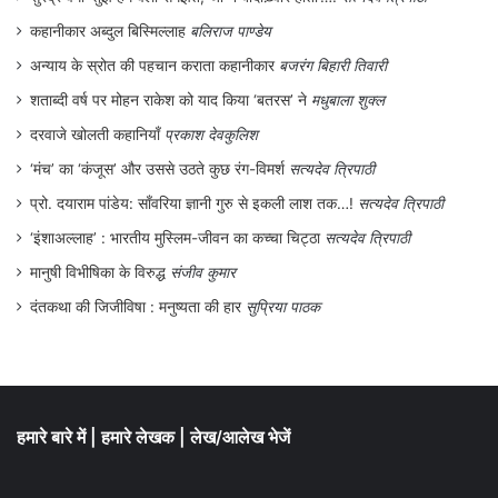
रोबर्ट और अपने समय के कलात्मक प्रगति में अपने
कहानीकार अब्दुल बिस्मिल्लाह
बलिराज पाण्डेय
विचार का सामंजस्य ढूँढ़ती है।
अन्याय के स्रोत की पहचान कराता कहानीकार
बजरंग बिहारी तिवारी
शताब्दी वर्ष पर मोहन राकेश को याद किया ‘बतरस’ ने
मधुबाला शुक्ल
यही इस कहानी के शिल्प और विचार दोनों की
दरवाजे खोलती कहानियाँ
प्रकाश देवकुलिश
सफलता और सार्थकता है। यह कहानी लेखन में
‘मंच’ का ‘कंजूस’ और उससे उठते कुछ रंग-विमर्श
सत्यदेव त्रिपाठी
सार्थक प्रयोग है जहाँ स्त्रियाँ पुरुषों के प्रेम के लिए
प्रो. दयाराम पांडेय: साँवरिया ज्ञानी गुरु से इकली लाश तक…!
सत्यदेव त्रिपाठी
‘इंशाअल्लाह’ : भारतीय मुस्लिम-जीवन का कच्चा चिट्ठा
सत्यदेव त्रिपाठी
लड़ती नहीं है बल्कि बहनापे की अपनी दुनिया ही बना
मानुषी विभीषिका के विरुद्ध
संजीव कुमार
लेती हैं
।
दंतकथा की जिजीविषा : मनुष्यता की हार
सुप्रिया पाठक
अणुशक्ति सिंह की कहानी ‘स्टापू’ को bynge
एप्लीकेशन पर पढ़ने के लिए
यहाँ क्लिक
करें।
हमारे बारे में
|
हमारे लेखक
|
लेख/आलेख भेजें
.