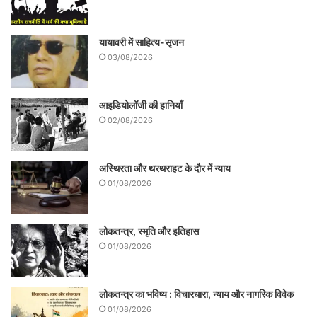
यायावरी में साहित्य-सृजन
03/08/2026
आइडियोलॉजी की हानियाँ
02/08/2026
आर्टिकल 15 मूवी सीन
अस्थिरता और थरथराहट के दौर में न्याय
01/08/2026
इस फिल्म में एक युवा अधिकारी है जो दिल्ली से एक
विभागीय सचिव के साथ में झगड़ कर आया है और
लोकतन्त्र, स्मृति और इतिहास
उसका ईमानदाराना कन्फेशन है कि उसे पनिशमेंट के
01/08/2026
तहत एक पिछड़े इलाके में भेजा गया जहाँ उसे अब
बरसों से बजबजाते तन्त्र से जूझना है – इस तन्त्र में
लोकतन्त्र का भविष्य : विचारधारा, न्याय और नागरिक विवेक
01/08/2026
विधायक है, धर्म है, महंत है, भगवा- हरे-नीले-पीले