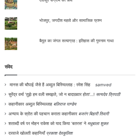
देवासुर संग्राम का अर्थ
आपका खून हो जाएगा” फिल्म तो यहीं खत्म हो गयी
थी क्योंकि नायक जब सारे सबूत सीबीआई के
भोजपुर, जगदीश महतो और सामाजिक प्रश्न
अधिकारी को देकर कमरे से बाहर निकलता है परन्तु
बाद में लड़की को ढूंढना और हैप्पी एँड करना तो
बैतूल का जंगल सत्याग्रह : इतिहास की गुमनाम गाथा
दर्शकों को संतुष्ट करने जैसा है
संवेद
वस्तुतः यह फिल्म भारतीय फिल्म समाज के इतिहास
में एक तरह का मील का पत्थर तो नहीं परन्तु
मानस की चौपाई जैसे हैं अब्दुल बिस्मिल्लाह : रमेश सिंह
samved
वास्तविक दृश्य और उन “लीचड़, गंदे और कलुषित
सुरेंद्र वर्मा ‘तुझे हम वली समझते, जो न बादाख़्वार होता’…!
सत्यदेव त्रिपाठी
लोगों के बीच में दृश्याई जाने से थोड़ी सी अलग लगी
कहानीकार अब्दुल बिस्मिल्लाह
बलिराज पाण्डेय
है, थाने से लेकर पूरे शहर में हड़ताल के दौरान
अन्याय के स्रोत की पहचान कराता कहानीकार
बजरंग बिहारी तिवारी
कचरा फेंकना एक तरह का रिबेलीयन व्यवहार है जो
शताब्दी वर्ष पर मोहन राकेश को याद किया ‘बतरस’ ने
मधुबाला शुक्ल
लेखक और निर्देशक पूरे स्वच्छता अभियान पर सवाल
दरवाजे खोलती कहानियाँ
प्रकाश देवकुलिश