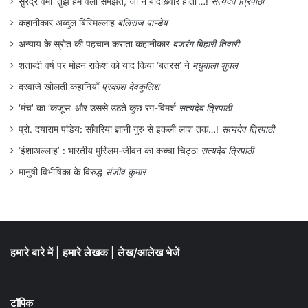
अभी छः सहसरकार्यवाह हैं।
सुरेंद्र वर्मा ‘तुझे हम वली समझते, जो न बादाख़्वार होता’…!
सत्यदेव त्रिपाठी
कहानीकार अब्दुल बिस्मिल्लाह
बलिराज पाण्डेय
स्वाधीन भारत में आरएसएस को ‘फासिस्ट संगठन’
अन्याय के स्रोत की पहचान कराता कहानीकार
बजरंग बिहारी तिवारी
कहने वालों की एक बड़ी संख्या है। इस संगठन के
शताब्दी वर्ष पर मोहन राकेश को याद किया ‘बतरस’ ने
मधुबाला शुक्ल
जन्म के कुछ ही वर्षों बाद जिन कुछ लोगों का इससे
दरवाजे खोलती कहानियाँ
प्रकाश देवकुलिश
‘मंच’ का ‘कंजूस’ और उससे उठते कुछ रंग-विमर्श
सत्यदेव त्रिपाठी
मोहभंग हुआ, उनमें गोपाल मुकुन्द बालाजी हुड्डार
प्रो. दयाराम पांडेय: साँवरिया ज्ञानी गुरु से इकली लाश तक…!
सत्यदेव त्रिपाठी
(17.6.1902–1991) सर्वप्रमुख हैं। वे हिन्दुत्ववादी
‘इंशाअल्लाह’ : भारतीय मुस्लिम-जीवन का कच्चा चिट्ठा
सत्यदेव त्रिपाठी
अर्द्धसैनिक संगठन और आरएसएस के संस्थापक
मानुषी विभीषिका के विरुद्ध
संजीव कुमार
सदस्यों में थे। वे आरएसएस के पहले सरकार्यवाह भी
थे। यह पद सरसंघचालक के बाद दूसरा सबसे
प्रमुख पद है। उनका बी.एस. मुंजे से निकट सम्बन्ध
था। स्पेन के गृहयुद्ध में उन्होंने 1936 में भाग लिया
हमारे बारे में
|
हमारे लेखक
|
लेख/आलेख भेजें
था। 1930 के दशक में ही उन्होंने संघ से अपने को
अलग कर लिया। धीरेन्द्र के. झा ने ‘हेडगेवार्स ग्रेट
टॉपिक