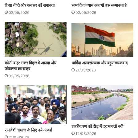
शिक्षा नीति और अवसर की समानता
सामाजिक न्याय अब भी एक सम्भावना है
अपितु यह आरम्भिक दलित एकजुटता और निम्न
02/05/2026
02/05/2026
जाति के मुक्ति आन्दोलनों के भी खिलाफ थी, जिसने
जातिगत विशेषाधिकार की रक्षा की, जातिवाद को
बढ़ावा दिया और हिन्दू एकता की आड़ में ब्राह्मणवादी
विचारधारा फैलायी। आरएसएस पर आज भी ब्राह्मणों
का वर्चस्व है।
कोसी बाढ़: उत्तर बिहार में आपदा और
धार्मिक अल्पसंख्यक और बहुसंख्यकवाद
जीवटता का चक्र
21/03/2026
02/05/2026
19वीं सदी में ब्राह्मणवादी वर्चस्व को चुनौती देने और
जाति-आधारित भेदभाव को समाप्त करने के लिए
महाराष्ट्र, केरल और तमिलनाडु में एक आन्दोलन ने
जन्म लिया। आरएसएस की स्थापना नागपुर में हुई थी
और 19 वीं शताब्दी में महाराष्ट्र में दलित-जागरूकता
शहरीकरण की दौड़ में द्रव्यावती नदी
समावेशी समाज के लिए नये आदर्श
और दलित आन्दोलन ने एक क्रान्तिकारी अध्याय की
14/03/2026
21/03/2026