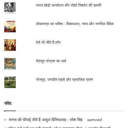
लगा था।
भारत छोड़ो आन्दोलन और रॉबर्ट निबलेट की डायरी
बालासाहेब देवरस (11.12.1915–17.6.1996),
लोकतन्त्र का भविष्य : विचारधारा, न्याय और नागरिक विवेक
जिनका वास्तविक नाम मधुकर दत्तात्रेय देवरस है ,
बीस वर्ष (1973–1994 ) तक सरसंघचालक रहे।
ऐसे भी जीते हैं लोग
चौथे सरसंघचालक रज्जू भैया (प्रोफेसर राजेन्द्र
सिंह(29.1.1922–14.7.2003) का कार्यकाल
देवासुर संग्राम का अर्थ
केवल सात वर्ष (1994 –2000) तक रहा। पाँचवें
सरसंघचालक कुपाहल्ली सीतारमैया सुदर्शन
भोजपुर, जगदीश महतो और सामाजिक प्रश्न
(18.6.1931–15.9.2012) 2000 से 2009
तक सरसंघचालक रहे। अब डॉ. मोहनराव मधुकरराव
संवेद
भागवत (11.9.1950) 2009 से छठे सरसंघचालक
हैं। दत्तात्रेय होसवाले सरकार्यवाह हैं और संघ के
मानस की चौपाई जैसे हैं अब्दुल बिस्मिल्लाह : रमेश सिंह
samved