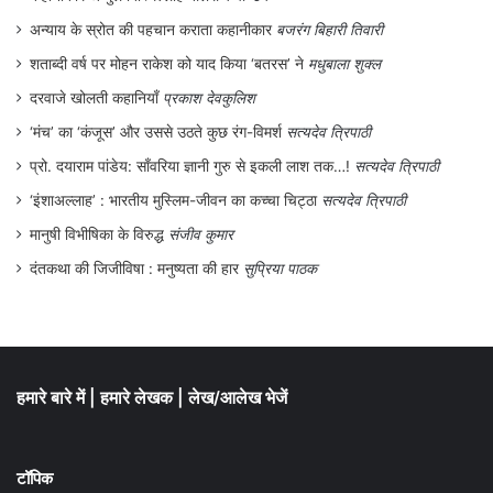
हिंसा होने का एक प्रमुख कारण पराजित पुरुष
अन्याय के स्रोत की पहचान कराता कहानीकार
बजरंग बिहारी तिवारी
समुदाय के गौरव को नष्ट करना भी है। जो पुरुष
शताब्दी वर्ष पर मोहन राकेश को याद किया ‘बतरस’ ने
मधुबाला शुक्ल
अपनी स्त्रियों की रक्षा करने में विफल रहे हैं उन्हें इस
दरवाजे खोलती कहानियाँ
प्रकाश देवकुलिश
कृत्य से अपमानित और कमजोर किया जाता है। यौन
‘मंच’ का ‘कंजूस’ और उससे उठते कुछ रंग-विमर्श
सत्यदेव त्रिपाठी
हिंसा को मनोवैज्ञनिक तौर पर किसी राष्ट्र या समुदाय
प्रो. दयाराम पांडेय: साँवरिया ज्ञानी गुरु से इकली लाश तक…!
सत्यदेव त्रिपाठी
की आबादी में बड़े पैमाने पर आतंक फैलाने के साधन
‘इंशाअल्लाह’ : भारतीय मुस्लिम-जीवन का कच्चा चिट्ठा
सत्यदेव त्रिपाठी
के रूप में इस्तेमाल किया जाता है। यौन हिंसा भी
मानुषी विभीषिका के विरुद्ध
संजीव कुमार
जनसंहार रणनीति का अहम हिस्सा होती है। इस
दंतकथा की जिजीविषा : मनुष्यता की हार
सुप्रिया पाठक
राजनीतिक प्रक्रिया में न तो प्रत्यक्षतः स्त्रियों की
भागीदारी सुनिश्चित की जाती है और न ही युद्ध से
उत्पन्न दुष्परिणामों का स्त्रियों के सन्दर्भ में कोई
हमारे बारे में
|
हमारे लेखक
|
लेख/आलेख भेजें
मूल्यांकन ही किया जाता है। बलात्कार और जबरन
गर्भधारण के माध्यम से दुश्मन की नस्ल को नष्ट करने
टॉपिक
या अपनी नस्ल थोपने का प्रयास किया जाता है।