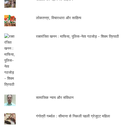
है जहाँ विविधता के बीच सन्तुलन और असहमति के
बीच सहअस्तित्व सम्भव हो सके, और यही किसी भी
लोकतन्त्र, विचारधारा और साहित्य
लोकतान्त्रिक समाज की वास्तविक कसौटी है।
रक्तरंजित खनन : माफिया, पुलिस-नेता गठजोड़ - शिवम त्रिपाठी
सामाजिक न्याय और संविधान
गंगोत्री गर्ब्याल : सीमान्त से निकली पहली ग्रेजुएट महिला