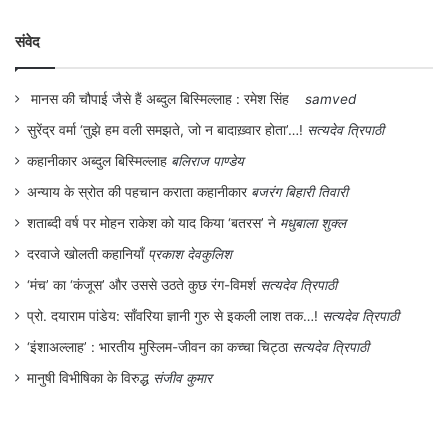
संवेद
मानस की चौपाई जैसे हैं अब्दुल बिस्मिल्लाह : रमेश सिंह
samved
सुरेंद्र वर्मा ‘तुझे हम वली समझते, जो न बादाख़्वार होता’…!
सत्यदेव त्रिपाठी
कहानीकार अब्दुल बिस्मिल्लाह
बलिराज पाण्डेय
अन्याय के स्रोत की पहचान कराता कहानीकार
बजरंग बिहारी तिवारी
शताब्दी वर्ष पर मोहन राकेश को याद किया ‘बतरस’ ने
मधुबाला शुक्ल
दरवाजे खोलती कहानियाँ
प्रकाश देवकुलिश
‘मंच’ का ‘कंजूस’ और उससे उठते कुछ रंग-विमर्श
सत्यदेव त्रिपाठी
प्रो. दयाराम पांडेय: साँवरिया ज्ञानी गुरु से इकली लाश तक…!
सत्यदेव त्रिपाठी
‘इंशाअल्लाह’ : भारतीय मुस्लिम-जीवन का कच्चा चिट्ठा
सत्यदेव त्रिपाठी
मानुषी विभीषिका के विरुद्ध
संजीव कुमार