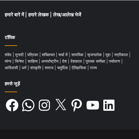
हमारे बारे में
|
हमारे लेखक
|
लेख/आलेख भेजें
टॉपिक
संवेद
|
मुनादी
|
पत्रिका
|
शख्सियत
|
चर्चा में
|
सामयिक
|
सृजनलोक
|
मुद्दा
|
स्त्रीकाल
|
व्यंग्य
|
सिनेमा
|
साहित्य
|
अन्तर्राष्ट्रीय
|
देश
|
देशकाल
|
पुस्तक समीक्षा
|
पर्यावरण
|
आदिवासी
|
धर्म
|
संस्कृति
|
समाज
|
चतुर्दिक
|
ऐतिहासिक
|
राज्य
हमसे जुड़ें
Facebook
WhatsApp
Instagram
X
Pinterest
YouTube
LinkedIn