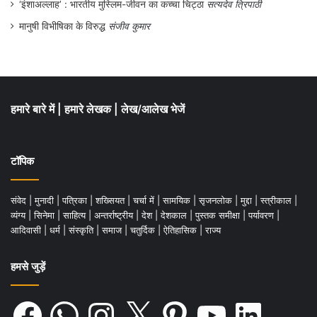
‘इंशाअल्लाह’ : भारतीय मुस्लिम-जीवन का कच्चा चिट्ठा
सत्यदेव त्रिपाठी
मानुषी विभीषिका के विरुद्ध
संजीव कुमार
हमारे बारे में
|
हमारे लेखक
|
लेख/आलेख भेजें
टॉपिक
संवेद
|
मुनादी
|
पत्रिका
|
शख्सियत
|
चर्चा में
|
सामयिक
|
सृजनलोक
|
मुद्दा
|
स्त्रीकाल
|
व्यंग्य
|
सिनेमा
|
साहित्य
|
अन्तर्राष्ट्रीय
|
देश
|
देशकाल
|
पुस्तक समीक्षा
|
पर्यावरण
|
आदिवासी
|
धर्म
|
संस्कृति
|
समाज
|
चतुर्दिक
|
ऐतिहासिक
|
राज्य
हमसे जुड़ें
Facebook
WhatsApp
Instagram
X
Pinterest
YouTube
LinkedIn