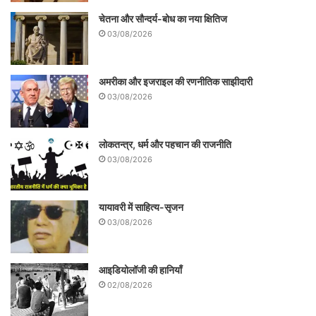
पार्टी एक भी सीट नहीं जीत पाई। बिहार विधानसभा
चेतना और सौन्दर्य-बोध का नया क्षितिज
चुनाव में जनसुराज का खाता तक नहीं खुला। चुनाव
03/08/2026
नतीजे आने के 3 दिन बाद प्रशांत किशोर ने प्रेस
कॉन्फ्रेंस कर हार की जिम्मेदारी ली थी और उन्होंने
अमरीका और इजराइल की रणनीतिक साझीदारी
माफी मांगते हुए एक दिन का मौन उपवास करने की
03/08/2026
बात कही थी। जिसके बाद उन्होनें पश्चिम चंपारण के
भितिहरवा स्थित गांधी आश्रम में 24 घंटे का मौन
लोकतन्त्र, धर्म और पहचान की राजनीति
03/08/2026
व्रत किया और आज उनका उपवास खत्म हो गया है।
यायावरी में साहित्य-सृजन
03/08/2026
आइडियोलॉजी की हानियाँ
02/08/2026