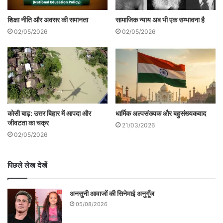
10-10 हजार में खरीदे वोट- प्रशांत किशोर
शिक्षा नीति और अवसर की समानता
सामाजिक न्याय अब भी एक सम्भावना है
उन्होनें कहा कि 10- 10 हजार रुपये देकर ये लोग
02/05/2026
02/05/2026
जीते है। लालच देकर लोगों का वोट खरीदा है। ये
अन्याय है, जनसुराज हारा नहीं है, उसे कुचलने का
प्रयास हुआ है।
सरकार ने 10-10 हजार रुपए देकर वोट खरीदे हैं।
कोसी बाढ़: उत्तर बिहार में आपदा और
धार्मिक अल्पसंख्यक और बहुसंख्यकवाद
जीवटता का चक्र
इन लोगों ने प्रशासनिक अधिकारियों के साथ मिलकर
21/03/2026
02/05/2026
वोट खरीदे। अब अगर 6 महीने में महिलाओं को 2-2
लाख नहीं मिले तो एक-एक मंत्री और अफसर का
पिछले लेख देखें
घेराव करूंगा।
अनसुनी आवाजों की सिनेमाई अनुगूँज
05/08/2026
तीन साल तक की पदयात्रा