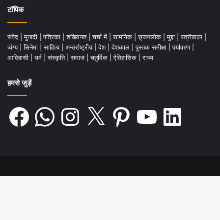
टॉपिक
संवेद
|
मुनादी
|
पत्रिका
|
शख्सियत
|
चर्चा में
|
सामयिक
|
सृजनलोक
|
मुद्दा
|
स्त्रीकाल
|
व्यंग्य
|
सिनेमा
|
साहित्य
|
अन्तर्राष्ट्रीय
|
देश
|
देशकाल
|
पुस्तक समीक्षा
|
पर्यावरण
|
आदिवासी
|
धर्म
|
संस्कृति
|
समाज
|
चतुर्दिक
|
ऐतिहासिक
|
राज्य
हमसे जुड़ें
Facebook
WhatsApp
Instagram
X
Pinterest
YouTube
LinkedIn