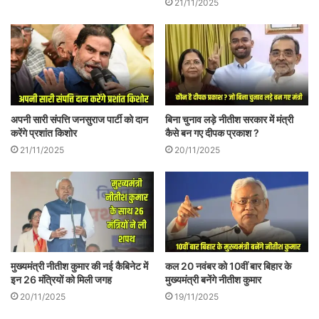
21/11/2025
विकास, सुशासन और स्थिरता की राजनीति भी इस
अपनी सारी संपत्ति जनसुराज पार्टी को दान
बिना चुनाव लड़े नीतीश सरकार में मंत्री
जनादेश का महत्त्वपूर्ण स्तम्भ है। बिहार के आर्थिक
करेंगे प्रशांत किशोर
कैसे बन गए दीपक प्रकाश ?
आँकड़े भले विवादित हों, लेकिन जनमानस में यह
21/11/2025
20/11/2025
धारणा बन चुकी है कि विगत डेढ़ दशक में राज्य ने
एक न्यूनतम स्थिरता और बुनियादी विकास हासिल
किया है। इस विश्वास का एक भावनात्मक पहलू भी है
—जंगल राज की स्मृति अब भी बिहार की राजनीति में
मुख्यमंत्री नीतीश कुमार की नई कैबिनेट में
कल 20 नवंबर को 10वीं बार बिहार के
प्रेतछाया की तरह मौजूद है। राजग ने इस स्मृति को
इन 26 मंत्रियों को मिली जगह
मुख्यमंत्री बनेंगे नीतीश कुमार
कथा के रूप में प्रस्तुत करके अपने चुनावी अभियान
20/11/2025
19/11/2025