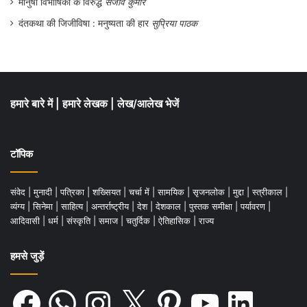
मानुषी विभीषिका के विरुद्ध
संजीव कुमार
दंतकथा की जिजीविषा : मनुष्यता की हार
सुप्रिया पाठक
हमारे बारे में
|
हमारे लेखक
|
लेख/आलेख भेजें
टॉपिक
संवेद
|
मुनादी
|
पत्रिका
|
शख्सियत
|
चर्चा में
|
सामयिक
|
सृजनलोक
|
मुद्दा
|
स्त्रीकाल
|
व्यंग्य
|
सिनेमा
|
साहित्य
|
अन्तर्राष्ट्रीय
|
देश
|
देशकाल
|
पुस्तक समीक्षा
|
पर्यावरण
|
आदिवासी
|
धर्म
|
संस्कृति
|
समाज
|
चतुर्दिक
|
ऐतिहासिक
|
राज्य
हमसे जुड़ें
Facebook
WhatsApp
Instagram
X
Pinterest
YouTube
LinkedIn