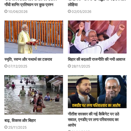
गाँधी शान्ति प्रतिष्ठान पर कुछ प्रश्न
लोहिया
भिन्न कर दिया। कांग्रेस द्वारा जातिगत प्रतिशत के
10/06/2026
02/05/2026
आधार पर मुख्यमंत्री एवं उपमुख्यमंत्री के दावे बाँटते
समय पसमांदा मुसलमान को केवल ‘दरी बिछाने’,
‘कुर्सियाँ लगाने’ और ‘झोला ढोने’ की भूमिका सौंपे जाने
का जो संकेत गया, उसने मुस्लिम मतदाताओं के भीतर
गहरी विवशता और अपमान की भावना पैदा कर दी।
स्मृति, स्वप्न और यथार्थ का टकराव
बिहार की बदलती राजनीति की नयी आवाज
नतीजा यह कि पहली बार मुस्लिम प्रभाव वाली कई
07/12/2025
28/11/2025
सीटों पर राजग को अप्रत्याशित लाभ मिला।
नीतीश सरकार की नई कैबिनेट पर उठे
सवाल, एनडीए पर लगा परिवारवाद का
बाढ़, विकास और बिहार
आरोप
25/11/2025