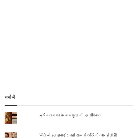
इस चुनाव ने एक बात पूरी स्पष्टता से कह दी है-
चर्चा में
बिहार बदलाव चाहता है, लेकिन अव्यवस्था नहीं; नयी
सम्भावनाएँ चाहता है, लेकिन पुराने डर नहीं; सम्मान
ऋषि वात्स्यायन के कामसूत्र की प्रासंगिकता
चाहता है, लेकिन राजनीतिक उपेक्षा नहीं। यह
‘जीते जी इलाहाबाद’ : जहाँ सत्य से आँखें दो-चार होती हैं!
जनादेश जितना राजग के लिए अवसर है, उतना ही