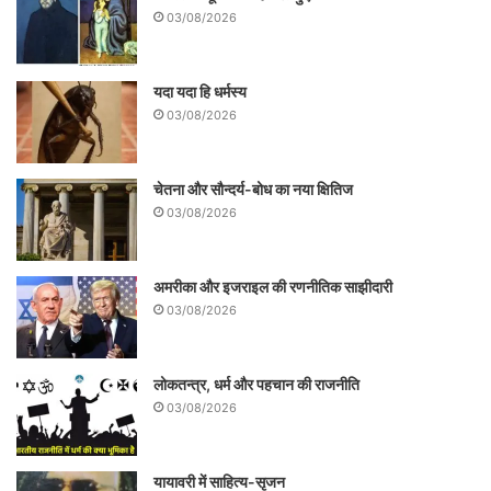
03/08/2026
ढाँचा जिसके भीतर न विचार की स्पष्टता है, न संगठन
की दृढ़ता,न आचरण की मर्यादा, न नेतृत्व की ऊर्जा।
यदा यदा हि धर्मस्य
उसके लिए अब हर चुनाव जीवन-मरण का प्रश्न बन
03/08/2026
चुका है।
चेतना और सौन्दर्य-बोध का नया क्षितिज
03/08/2026
अमरीका और इजराइल की रणनीतिक साझीदारी
03/08/2026
लोकतन्त्र, धर्म और पहचान की राजनीति
03/08/2026
यायावरी में साहित्य-सृजन