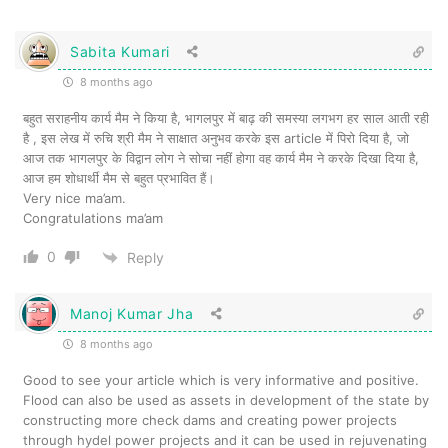
दुनिया भर में बिहार के पहचान की एक ख़ास वजह
यहाँ लगभग हर साल आने वाली बाढ़ है. इतना ही नहीं
Sabita Kumari
राज्य के आर्थिक पिछड़ेपन की एक मुख्य वजह भी बाढ़
8 months ago
को माना जाता है. यह एक लम्बे समय से चली आ रही
बहुत सराहनीय कार्य मैम ने किया है, भागलपुर में बाढ़ की समस्या लगभग हर साल आती रही
है , इस लेख में रुचि श्री मैम ने साक्षात अनुभव करके इस article में पिरो दिया है, जो
ऐसी समस्या है जो प्राकृतिक और मानव-जनित
आज तक भागलपुर के विद्वान लोग ने सोचा नहीं होगा वह कार्य मैम ने करके दिखा दिया है,
आपदा का मिला जुला स्वरूप है. बिहार में बाढ़ आने के
आज हम शोधार्थी मैम से बहुत प्रभावित हैं।
Very nice ma’am.
दो तरीके हैं – एक, गंगा नदी में पानी बढ़ने से और
Congratulations ma’am
दूसरा कोसी नदी में पानी बढ़ने से. जहाँ गंगा में पानी
0
Reply
बढ़ने से पटना, मुंगेर, और भागलपुर जैसे क्षेत्र
Manoj Kumar Jha
प्रभावित होते हैं वहीं कोसी में पानी बढ़ने पर सहरसा,
8 months ago
सुपौल, मधेपुरा और पश्चिमी चंपारण जैसे जिलों में बाढ़
Good to see your article which is very informative and positive.
आती है. अधिक वर्षा के साथ साथ बिहार में कोसी नदी
Flood can also be used as assets in development of the state by
में पानी बढ़ने का दूसरा प्रमुख कारण नेपाल द्वारा पानी
constructing more check dams and creating power projects
through hydel power projects and it can be used in rejuvenating