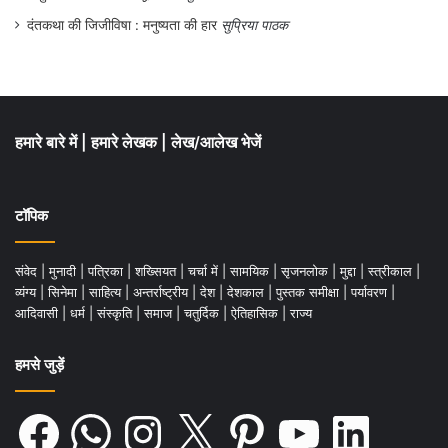
दंतकथा की जिजीविषा : मनुष्यता की हार
सुप्रिया पाठक
हमारे बारे में
|
हमारे लेखक
|
लेख/आलेख भेजें
टॉपिक
संवेद
|
मुनादी
|
पत्रिका
|
शख्सियत
|
चर्चा में
|
सामयिक
|
सृजनलोक
|
मुद्दा
|
स्त्रीकाल
|
व्यंग्य
|
सिनेमा
|
साहित्य
|
अन्तर्राष्ट्रीय
|
देश
|
देशकाल
|
पुस्तक समीक्षा
|
पर्यावरण
|
आदिवासी
|
धर्म
|
संस्कृति
|
समाज
|
चतुर्दिक
|
ऐतिहासिक
|
राज्य
हमसे जुड़ें
Facebook
WhatsApp
Instagram
X
Pinterest
YouTube
LinkedIn