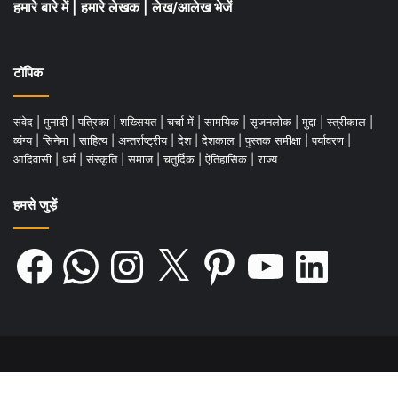
हमारे बारे में
|
हमारे लेखक
|
लेख/आलेख भेजें
टॉपिक
संवेद
|
मुनादी
|
पत्रिका
|
शख्सियत
|
चर्चा में
|
सामयिक
|
सृजनलोक
|
मुद्दा
|
स्त्रीकाल
|
व्यंग्य
|
सिनेमा
|
साहित्य
|
अन्तर्राष्ट्रीय
|
देश
|
देशकाल
|
पुस्तक समीक्षा
|
पर्यावरण
|
आदिवासी
|
धर्म
|
संस्कृति
|
समाज
|
चतुर्दिक
|
ऐतिहासिक
|
राज्य
हमसे जुड़ें
Facebook
WhatsApp
Instagram
X
Pinterest
YouTube
LinkedIn