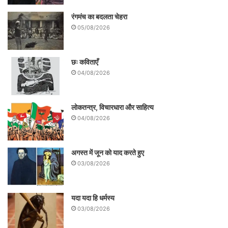
रंगमंच का बदलता चेहरा
05/08/2026
छः कविताएँ
04/08/2026
आपको बता दें कि अगर कोई व्यक्ति किसी भी सदन
लोकतन्त्र, विचारधारा और साहित्य
(विधान सभा या विधान परिषद) का सदस्य नहीं है, तो
04/08/2026
6 महीने तक बिना MLA/MLC बने वो मंत्री रह
अगस्त में जून को याद करते हुए
सकता है। इन 6 महीनों के भीतर उसे किसी एक
03/08/2026
सदन का सदस्य बनना जरूरी होता है। यदि वह 6
महीने में MLA/MLC नहीं बन पाता, तो उसे मंत्री
यदा यदा हि धर्मस्य
पद छोड़ना पड़ता है।
03/08/2026