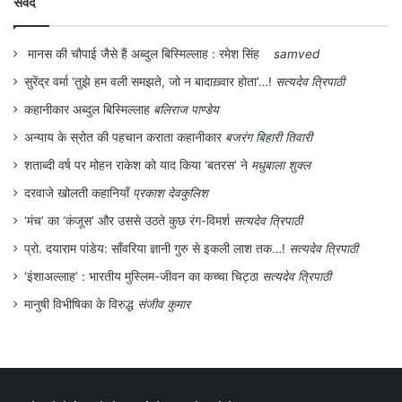
संवेद
मानस की चौपाई जैसे हैं अब्दुल बिस्मिल्लाह : रमेश सिंह
samved
सुरेंद्र वर्मा ‘तुझे हम वली समझते, जो न बादाख़्वार होता’…!
सत्यदेव त्रिपाठी
कहानीकार अब्दुल बिस्मिल्लाह
बलिराज पाण्डेय
अन्याय के स्रोत की पहचान कराता कहानीकार
बजरंग बिहारी तिवारी
शताब्दी वर्ष पर मोहन राकेश को याद किया ‘बतरस’ ने
मधुबाला शुक्ल
दरवाजे खोलती कहानियाँ
प्रकाश देवकुलिश
‘मंच’ का ‘कंजूस’ और उससे उठते कुछ रंग-विमर्श
सत्यदेव त्रिपाठी
प्रो. दयाराम पांडेय: साँवरिया ज्ञानी गुरु से इकली लाश तक…!
सत्यदेव त्रिपाठी
‘इंशाअल्लाह’ : भारतीय मुस्लिम-जीवन का कच्चा चिट्ठा
सत्यदेव त्रिपाठी
मानुषी विभीषिका के विरुद्ध
संजीव कुमार