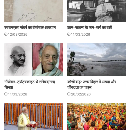
अपनी नाराजगी जाहिर की। बताया जा रहा है कि इस
दौरान एनडीए नेताओं ने उपेंद्र कुशवाहा को 6 सीटों
स्वतन्त्रता संघर्ष का रोमांचक आख्यान
ज्ञान-साधना के जन-मार्ग का राही
के साथ-साथ एक एमएलसी पद भी ऑफर किया था।
12/03/2026
11/03/2026
इसी ऑफर के बाद कुशवाहा एनडीए में 6 सीटों पर
सहमत हुए थे, और अब इसी एमएलसी कोटे से उनके
बेटे मंत्री बने हैं।
गाँधीयन–ट्रॉट्स्काइट थे सच्चिदानन्द
कोसी बाढ़: उत्तर बिहार में आपदा और
सिन्हा!
जीवटता का चक्र
11/03/2026
20/02/2026