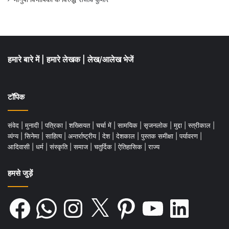
हमारे बारे में
|
हमारे लेखक
|
लेख/आलेख भेजें
टॉपिक
संवेद
|
मुनादी
|
पत्रिका
|
शख्सियत
|
चर्चा में
|
सामयिक
|
सृजनलोक
|
मुद्दा
|
स्त्रीकाल
|
व्यंग्य
|
सिनेमा
|
साहित्य
|
अन्तर्राष्ट्रीय
|
देश
|
देशकाल
|
पुस्तक समीक्षा
|
पर्यावरण
|
आदिवासी
|
धर्म
|
संस्कृति
|
समाज
|
चतुर्दिक
|
ऐतिहासिक
|
राज्य
हमसे जुड़ें
Facebook
WhatsApp
Instagram
X
Pinterest
YouTube
LinkedIn