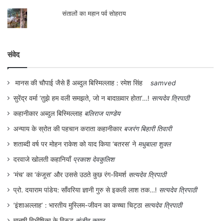
संतालों का महान पर्व सोहराय
संवेद
मानस की चौपाई जैसे हैं अब्दुल बिस्मिल्लाह : रमेश सिंह
samved
सुरेंद्र वर्मा ‘तुझे हम वली समझते, जो न बादाख़्वार होता’…!
सत्यदेव त्रिपाठी
कहानीकार अब्दुल बिस्मिल्लाह
बलिराज पाण्डेय
अन्याय के स्रोत की पहचान कराता कहानीकार
बजरंग बिहारी तिवारी
शताब्दी वर्ष पर मोहन राकेश को याद किया ‘बतरस’ ने
मधुबाला शुक्ल
दरवाजे खोलती कहानियाँ
प्रकाश देवकुलिश
‘मंच’ का ‘कंजूस’ और उससे उठते कुछ रंग-विमर्श
सत्यदेव त्रिपाठी
प्रो. दयाराम पांडेय: साँवरिया ज्ञानी गुरु से इकली लाश तक…!
सत्यदेव त्रिपाठी
‘इंशाअल्लाह’ : भारतीय मुस्लिम-जीवन का कच्चा चिट्ठा
सत्यदेव त्रिपाठी
मानुषी विभीषिका के विरुद्ध
संजीव कुमार