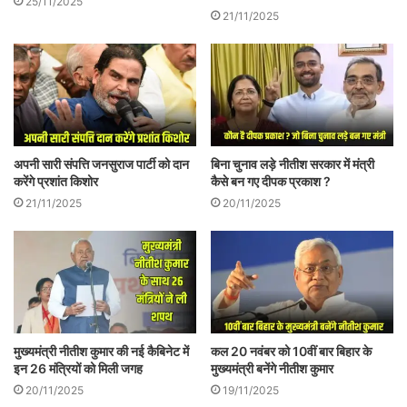
25/11/2025
निधन के बाद अचानक खुद को अनाथ महसूस करने
21/11/2025
लगे थे। राष्ट्रीय स्वयंसेवक संघ पर गाँधीजी की
हत्या के बाद कुछ समय केलिए प्रतिबंध लगा हुआ
था।
अपनी सारी संपत्ति जनसुराज पार्टी को दान
बिना चुनाव लड़े नीतीश सरकार में मंत्री
करेंगे प्रशांत किशोर
कैसे बन गए दीपक प्रकाश ?
21/11/2025
20/11/2025
मुख्यमंत्री नीतीश कुमार की नई कैबिनेट में
कल 20 नवंबर को 10वीं बार बिहार के
संघ से जुड़े लोग भी एक राजनीतिक फ्रंट के निर्माण
इन 26 मंत्रियों को मिली जगह
मुख्यमंत्री बनेंगे नीतीश कुमार
केलिए व्याकुल थे, ताकि उनके राजनैतिक स्टैंड का
20/11/2025
19/11/2025