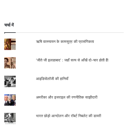
चर्चा में
ऋषि वात्स्यायन के कामसूत्र की प्रासंगिकता
भारतीय जनसंघ को दूसरी दफा एक वैचारिक आवेग
देने की कोशिश इसके एक अल्पकालिक अध्यक्ष
‘जीते जी इलाहाबाद’ : जहाँ सत्य से आँखें दो-चार होती हैं!
दीनदयाल उपाध्याय ने की। उन्होंने उन वैचारिक
आवेगों से पार्टी को जोड़ने की कोशिश की जिनका
आइडियोलॉजी की हानियाँ
प्रतिनिधित्व मालवीय जी करते थे। दीनदयाल
आरएसएस से जुड़े थे, लेकिन उनके संस्कारों पर
अमरीका और इजराइल की रणनीतिक साझीदारी
मालवीय जी का प्रभाव परिलक्षित होता है। यह शायद
उन पर हिंदी क्षेत्र के होने का प्रभाव था। एकात्म
भारत छोड़ो आन्दोलन और रॉबर्ट निबलेट की डायरी
मानववाद के उनके फलसफे पर संघ का प्रभाव कम