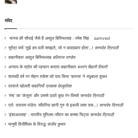
परिस्थितियों में भारतीय जनसंघ का जनता पार्टी में
विलय हो गया। उस वक़्त की परिस्थितियों और
संवेद
जनता पार्टी के कोहराम से सब लोग परिचित हैं। पार्टी
में पूर्व जनसंघी सदस्यों के आरएसएस से जुड़ाव के
मानस की चौपाई जैसे हैं अब्दुल बिस्मिल्लाह : रमेश सिंह
samved
प्रश्न पर अन्तरकलह हुआ। इसे दोहरी सदस्यता का
सुरेंद्र वर्मा ‘तुझे हम वली समझते, जो न बादाख़्वार होता’…!
सत्यदेव त्रिपाठी
मुद्दा कहा जाता है। कोई भी जनता पार्टी सदस्य, क्या
कहानीकार अब्दुल बिस्मिल्लाह
बलिराज पाण्डेय
आरएसएस का भी सदस्य रह सकता है ? यही सवाल
अन्याय के स्रोत की पहचान कराता कहानीकार
बजरंग बिहारी तिवारी
था। यह सवाल उन सोशलिस्टों ने उठाया था जो
शताब्दी वर्ष पर मोहन राकेश को याद किया ‘बतरस’ ने
मधुबाला शुक्ल
स्वतन्त्रता आंदोलन के समय काँग्रेस सोशलिस्ट
दरवाजे खोलती कहानियाँ
प्रकाश देवकुलिश
पार्टी और काँग्रेस के सदस्य एक साथ हुआ करते थे
‘मंच’ का ‘कंजूस’ और उससे उठते कुछ रंग-विमर्श
सत्यदेव त्रिपाठी
और इसका औचित्य भी बतलाते थे। उस वक़्त इस
प्रो. दयाराम पांडेय: साँवरिया ज्ञानी गुरु से इकली लाश तक…!
सत्यदेव त्रिपाठी
‘इंशाअल्लाह’ : भारतीय मुस्लिम-जीवन का कच्चा चिट्ठा
सत्यदेव त्रिपाठी
विचारणा का नेतृत्व मधु लिमये और रघु ठाकुर कर रहे
मानुषी विभीषिका के विरुद्ध
संजीव कुमार
थे।