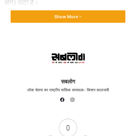
बोर्न) पार्टी है।
Show More
पहले मातृ – पार्टी के उद्भव की परिस्थितियों और
मिजाज को जान लेना चाहिए। उससे पुत्री पार्टी का
मिजाज जानने में सहूलियत होगी। भारतीय जनसंघ
की स्थापना 21 अक्टूबर 1951 को हुई थी, और
इसके संस्थापक अध्यक्ष महान शिक्षाविद, स्वतन्त्रता
सेनानी और हिन्दू महासभा नेता श्यामाप्रसाद मुखर्जी
थे।
सबलोग
लोक चेतना का राष्ट्रीय मासिक सम्पादक- किशन कालजयी
Instagram
Facebook
स्वतन्त्रता प्राप्ति के तुरत बाद वैचारिक स्तर पर
दलों के पृथक संगठन बनने आरम्भ हो गए थे।
0
हालांकि वैचारिक फोरम और मंचों का बनना