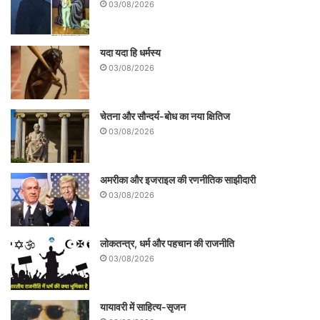
ईमानदार कदम आज तक नहीं उठा पाई है।
03/08/2026
यदा यदा हि धर्मस्य
03/08/2026
चेतना और सौन्दर्य-बोध का नया क्षितिज
03/08/2026
अमरीका और इजराइल की रणनीतिक साझीदारी
03/08/2026
प्रधानमंत्री बहुधा मुसलिम महिलाओं के अधिकारों को
लेकर अपनी प्रतिबद्धता की बात बोलते रहते हैं। अभी
लोकतन्त्र, धर्म और पहचान की राजनीति
03/08/2026
हाल ही में उन्‍होंने मुख्‍य विपक्षी दल कांग्रेस पर
मुसलिम पुरुषों की पार्टी होने का आरोप लगाया है किंतु
यायावरी में साहित्य-सृजन
दाऊदी बोहराओं के आध्‍यात्मिक गुरु सैय्यदाना से