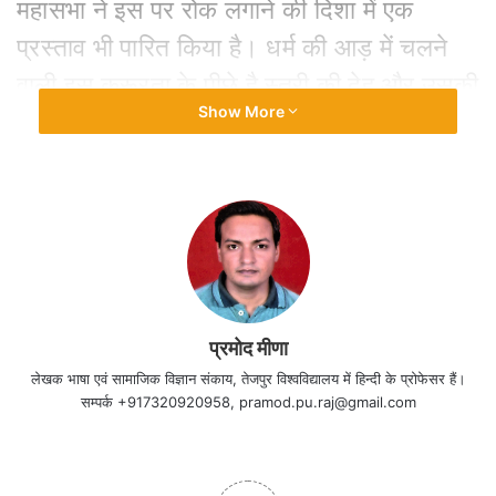
महासभा ने इस पर रोक लगाने की दिशा में एक
प्रस्‍ताव भी पारित किया है। धर्म की आड़ में चलने
वाली इस क्रूरता के पीछे है स्‍त्री की देह और उसकी
Show More
यौनिकता पर नियंत्रण रखने की सामंती पुंसवादी
मानसिकता। यह प्रथा साफ-साफ महिला और बाल
अधिकारों का हनन है।
प्रमोद मीणा
लेखक भाषा एवं सामाजिक विज्ञान संकाय, तेजपुर विश्वविद्यालय में हिन्दी के प्रोफेसर हैं।
सम्पर्क +917320920958, pramod.pu.raj@gmail.com