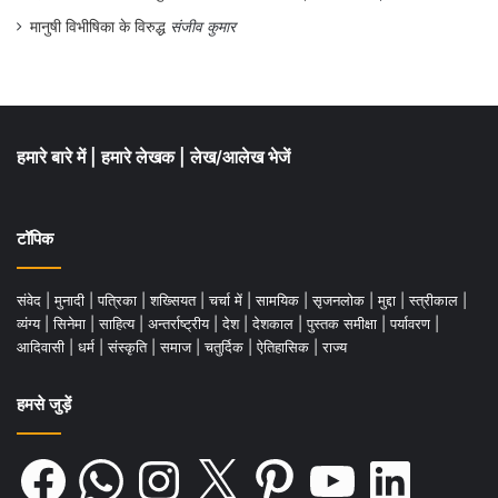
मानुषी विभीषिका के विरुद्ध
संजीव कुमार
हमारे बारे में
|
हमारे लेखक
|
लेख/आलेख भेजें
टॉपिक
संवेद
|
मुनादी
|
पत्रिका
|
शख्सियत
|
चर्चा में
|
सामयिक
|
सृजनलोक
|
मुद्दा
|
स्त्रीकाल
|
व्यंग्य
|
सिनेमा
|
साहित्य
|
अन्तर्राष्ट्रीय
|
देश
|
देशकाल
|
पुस्तक समीक्षा
|
पर्यावरण
|
आदिवासी
|
धर्म
|
संस्कृति
|
समाज
|
चतुर्दिक
|
ऐतिहासिक
|
राज्य
हमसे जुड़ें
Facebook
WhatsApp
Instagram
X
Pinterest
YouTube
LinkedIn