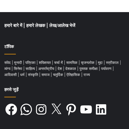
हमारे बारे में
|
हमारे लेखक
|
लेख/आलेख भेजें
टॉपिक
संवेद
|
मुनादी
|
पत्रिका
|
शख्सियत
|
चर्चा में
|
सामयिक
|
सृजनलोक
|
मुद्दा
|
स्त्रीकाल
|
व्यंग्य
|
सिनेमा
|
साहित्य
|
अन्तर्राष्ट्रीय
|
देश
|
देशकाल
|
पुस्तक समीक्षा
|
पर्यावरण
|
आदिवासी
|
धर्म
|
संस्कृति
|
समाज
|
चतुर्दिक
|
ऐतिहासिक
|
राज्य
हमसे जुड़ें
Facebook
WhatsApp
Instagram
X
Pinterest
YouTube
LinkedIn