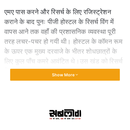
एमए पास करने और रिसर्च के लिए रजिस्ट्रेशन
कराने के बाद पुनः पीजी होस्टल के रिसर्च विंग में
वापस आने तक वहाँ की प्रशासनिक व्यवस्था पूरी
तरह लचर-पचर हो गयी थी। होस्टल के कॉमन रूम
के ऊपर एक मुख्य दरवाजे के भीतर शोधछात्रों के
लिए कुल पाँच कमरे आवंटित थे।उस खंड को रिसर्च
विंग कहते थे। पूर्व से दो सीनियर क्रमशः श्री
Show More
दिग्विजय सिंह उर्फ मुन्ना भाई (इतिहास) और श्री
प्रभात कुमार राय (जूलॉजी, सम्प्रति प्रोफेसर, पीजी
टीएमबीयू) वहाँ रह रहे थे। अधीक्षक से मौखिक
अनुमति लेकर तीन खाली कमरों में मैं, मोहन मिश्र
(संस्कृत, सम्प्रति प्रोफेसर, पीजी टीएमबीयू) और