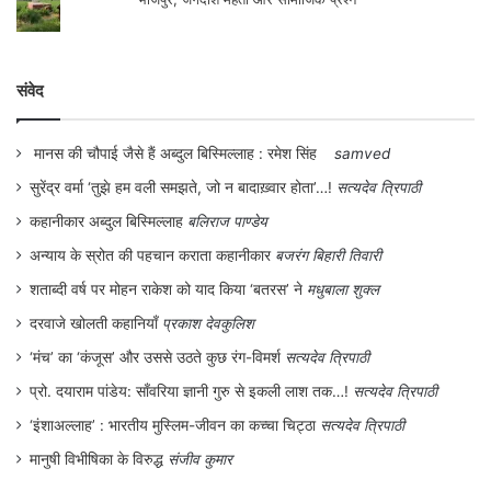
संवेद
मानस की चौपाई जैसे हैं अब्दुल बिस्मिल्लाह : रमेश सिंह
samved
सुरेंद्र वर्मा ‘तुझे हम वली समझते, जो न बादाख़्वार होता’…!
सत्यदेव त्रिपाठी
कहानीकार अब्दुल बिस्मिल्लाह
बलिराज पाण्डेय
अन्याय के स्रोत की पहचान कराता कहानीकार
बजरंग बिहारी तिवारी
शताब्दी वर्ष पर मोहन राकेश को याद किया ‘बतरस’ ने
मधुबाला शुक्ल
दरवाजे खोलती कहानियाँ
प्रकाश देवकुलिश
‘मंच’ का ‘कंजूस’ और उससे उठते कुछ रंग-विमर्श
सत्यदेव त्रिपाठी
प्रो. दयाराम पांडेय: साँवरिया ज्ञानी गुरु से इकली लाश तक…!
सत्यदेव त्रिपाठी
‘इंशाअल्लाह’ : भारतीय मुस्लिम-जीवन का कच्चा चिट्ठा
सत्यदेव त्रिपाठी
मानुषी विभीषिका के विरुद्ध
संजीव कुमार