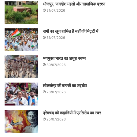
भोजपुर, जगदीश महतो और सामाजिक प्रश्न
पलटवार कारगर रहा और चोट खाकर गुंडों को भागना
31/07/2026
पड़ा था। होस्टल के लड़कों ने दोनों बार खदेड़कर
उन्हें मुहल्ला पहुँचा दिया था। फिर पुलिस आयी थी।
सभी का खून शामिल है यहाँ की मिट्टी में
होस्टल के कर्मचारियों के बयान पर केस दर्ज हुआ और
31/07/2026
कुछ की गिरफ्तारी हुई तब जाकर मामला शांत हुआ
भयमुक्त भारत का अधूरा स्वप्न
था। उस समय खालिस्तान आंदोलन, भिंडरावाले और
30/07/2026
स्वर्णमंदिर की याद ताजा थी, सो उस हिंसक झड़प के
बाद कैम्पस में हमारे होस्टल को ‘अकालतख्त’ कहा
लोकतंत्र की वापसी का उद्घोष
जाने लगा था। पीजी होस्टल की खोई हुई हनक फिर
28/07/2026
से स्थापित हो गयी थी।
(क्रमशः)
प्रेमचंद की कहानियों में प्रतिरोध का स्वर
25/07/2026