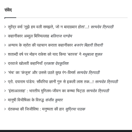
भी कर दिया था। चक्रवर्ती दा आए। सबने समवेत
संवेद
आग्रह किया कि वे हिन्दी का रिजल्ट बता दें। वे अड़
गए कि अभी कंट्रोलर का साइन नहीं हुआ है। आज
सुरेंद्र वर्मा ‘तुझे हम वली समझते, जो न बादाख़्वार होता’…!
सत्यदेव त्रिपाठी
हो जाएगा। पिछली बेला आओ तो रिजल्ट दिखा देंगे।
कहानीकार अब्दुल बिस्मिल्लाह
बलिराज पाण्डेय
साथी सिद्धेश्वर बरियार और पिनकाहा थे। उन्होंने
अन्याय के स्रोत की पहचान कराता कहानीकार
बजरंग बिहारी तिवारी
चक्रवर्ती बाबू का कन्धा ‘दबाकर’ कहा, “दादा खाली
शताब्दी वर्ष पर मोहन राकेश को याद किया ‘बतरस’ ने
मधुबाला शुक्ल
टॉपर का नाम बताइए न!” आश्चर्यजनक रूप से दादा
दरवाजे खोलती कहानियाँ
प्रकाश देवकुलिश
मान गए और पहले अंदर से दरवाजा बन्द कर लिया।
‘मंच’ का ‘कंजूस’ और उससे उठते कुछ रंग-विमर्श
सत्यदेव त्रिपाठी
फिर दो मिनट बाद दरवाजे की दरार से उनकी आवाज
प्रो. दयाराम पांडेय: साँवरिया ज्ञानी गुरु से इकली लाश तक…!
सत्यदेव त्रिपाठी
‘इंशाअल्लाह’ : भारतीय मुस्लिम-जीवन का कच्चा चिट्ठा
सत्यदेव त्रिपाठी
आई, “पवन कुमार सिंह”। आज तक उस दिन
मानुषी विभीषिका के विरुद्ध
संजीव कुमार
चक्रवर्ती दा के मुँह उच्चरित मेरा नाम स्मृति पटल पर
दंतकथा की जिजीविषा : मनुष्यता की हार
सुप्रिया पाठक
अमिट है। उधर अंदर से आवाज आई और साथियों ने
मुझे कन्धों पर उठा लिया। उस रात की पार्टी का