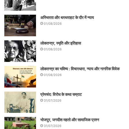
अच्छी पैठ भी है। वाराणसी की अपेक्षा उनके चुनाव
जीतने की सम्भावना पंजाब से ही बन सकती है।
अस्थिरता और थरथराहट के दौर में न्याय
01/08/2026
लोकतन्त्र, स्मृति और इतिहास
01/08/2026
लोकतन्त्र का भविष्य : विचारधारा, न्याय और नागरिक विवेक
01/08/2026
प्रेमचंद: विरोध के कथा सम्राट
यदि चंद्रशेखर अपनी घोषणा पर अमल करते हुए
31/07/2026
वाराणसी से नरेंद्र मोदी के विरूद्ध लोक सभा का
चुनाव लड़ते हैं और सपा-बसपा गठबंधन के साथ
भोजपुर, जगदीश महतो और सामाजिक प्रश्न
31/07/2026