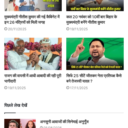
उनकी रैली और चुनाव लड़ने की घटना को इतना
मुख्यमंत्री नीतीश कुमार की नई कैबिनेट में
कल 20 नवंबर को 10वीं बार बिहार के
महत्व दे रहा है। मीडिया के इस क़दम को यदि थोड़ी
इन 26 मंत्रियों को मिली जगह
मुख्यमंत्री बनेंगे नीतीश कुमार
देर के लिए दलित-बहुजनों के प्रति उसकी उदारता
20/11/2025
19/11/2025
मान लिया जाए तो उसकी यह उदारता चंद्रशेखर जैसे
चेहरों तक ही सीमित क्यों है, उसका विस्तार दलित-
बहुजन समाज की अन्य हस्तियों की गतिविधियों और
उनकी वैचारिकी तक क्यों नहीं है?
राजग की वापसी में आधी आबादी की रही पूरी
सिर्फ 25 सीटें जीतकर नेता प्रतिपक्ष कैसे
भागीदारी
बने तेजस्वी यादव ?
चंद्रशेखर बाहर से भले ही भारतीय जनता पार्टी और
19/11/2025
17/11/2025
नरेंद्र मोदी की आलोचना करें और उनके विरूद्ध
बयान दें किंतु वाराणसी से प्रधानमंत्री नरेंद्र मोदी के
पिछले लेख देखें
विरूद्ध उनके चुनाव लड़ने की घोषणा से वह भाजपा
अनसुनी आवाजों की सिनेमाई अनुगूँज
का मौहरा बनते दिखायी दे रहे हैं। चंद्रशेखर अभी
05/08/2026