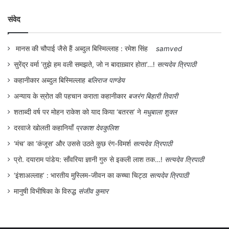
jpkardam@hotmail.com
संवेद
.
मानस की चौपाई जैसे हैं अब्दुल बिस्मिल्लाह : रमेश सिंह
samved
सुरेंद्र वर्मा ‘तुझे हम वली समझते, जो न बादाख़्वार होता’…!
सत्यदेव त्रिपाठी
.
कहानीकार अब्दुल बिस्मिल्लाह
बलिराज पाण्डेय
अन्याय के स्रोत की पहचान कराता कहानीकार
बजरंग बिहारी तिवारी
सबलोग को फेसबुक पर पढने के लिए लाइक करें|
शताब्दी वर्ष पर मोहन राकेश को याद किया ‘बतरस’ ने
मधुबाला शुक्ल
दरवाजे खोलती कहानियाँ
प्रकाश देवकुलिश
‘मंच’ का ‘कंजूस’ और उससे उठते कुछ रंग-विमर्श
सत्यदेव त्रिपाठी
प्रो. दयाराम पांडेय: साँवरिया ज्ञानी गुरु से इकली लाश तक…!
सत्यदेव त्रिपाठी
‘इंशाअल्लाह’ : भारतीय मुस्लिम-जीवन का कच्चा चिट्ठा
सत्यदेव त्रिपाठी
मानुषी विभीषिका के विरुद्ध
संजीव कुमार