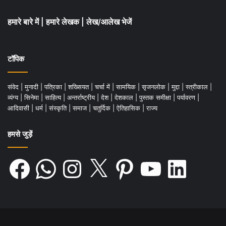
हमारे बारे में
|
हमारे लेखक
|
लेख/आलेख भेजें
टॉपिक
संवेद
|
मुनादी
|
पत्रिका
|
शख्सियत
|
चर्चा में
|
सामयिक
|
सृजनलोक
|
मुद्दा
|
स्त्रीकाल
|
व्यंग्य
|
सिनेमा
|
साहित्य
|
अन्तर्राष्ट्रीय
|
देश
|
देशकाल
|
पुस्तक समीक्षा
|
पर्यावरण
|
आदिवासी
|
धर्म
|
संस्कृति
|
समाज
|
चतुर्दिक
|
ऐतिहासिक
|
राज्य
हमसे जुड़ें
Facebook
WhatsApp
Instagram
X
Pinterest
YouTube
LinkedIn