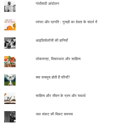
करते हुए वह नरेंद्र मोदी को हराने की बात कर रहे हैं,
गांधीवादी आंदोलन
किंतु यदि सपा-बसपा गठबंधन के साथ न मिलकर
उनके विरूद्ध चुनावी मैदान में उतरते हैं तो ऐसा न हो
परंपरा और प्रगति : गुनाहों का देवता के संदर्भ में
कि नायक बनते-बनते वह दलित समाज के
खलनायक बन जाएँ।
आइडियोलॉजी की हानियाँ
लोकतन्त्र, विचारधारा और साहित्य
क्या सचमुच होती हैं परियाँ?
साहित्य और जीवन के भ्रम और यथार्थ
वरिष्ठ लेखक एवं चिंतक
जल संकट की विकट समस्या
सम्पर्क- +919871216298,