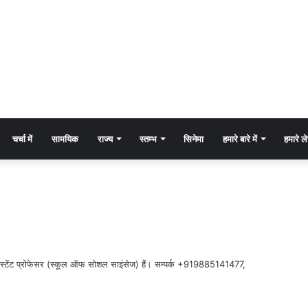
चर्चा में
सामयिक
राज्य
स्तम्भ
सिनेमा
हमारे बारे में
हमारे 
सिस्टेंट प्रोफेसर (स्कूल ऑफ सोशल साइंसेज) हैं। सम्पर्क +919885141477,