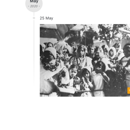
May
- 2020 -
25 May