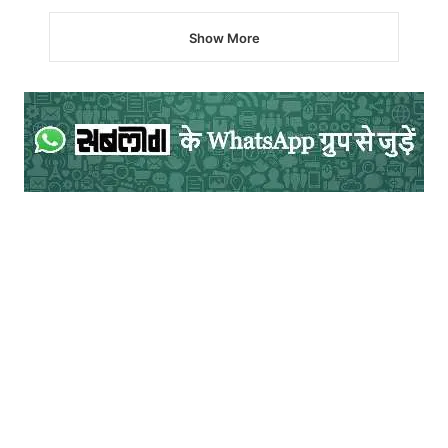
असम की राजधानी गुवाहाटी छोटी छोटी पहाड़ियों से
Show More
घिरा हुआ एक शहर है. रोज़ी-रोटी की तलाश में
राज्यभर से गरीब लोग गुवाहाटी आते हैं, और गरीबी के
चलते उन्हें रहने के लिए इन पहाड़ों का आसरा लेना
पड़ता है. इन पहाड़ियों पर घर बनाने वाले मूलतः
मजदूर या रेडी-पटरी का काम करने वाले लोग होते हैं,
जिनके पास शहर में झोंपड़ी बनाने लायक संसाधन भी
नहीं होते. 2011 की जुलाई में यहाँ घर बनाकर रह रहे
गरीब लोगों का जबरन विस्थापन शुरू हुआ.
अधिकारियों का तर्क था कि ये घर और कॉलोनियां
अवैध थीं क्योंकि कब्जाधारकों के पास जमीन के
वाजिब दस्तावेज नहीं थे. साथ ही एक तर्क यह भी था
कि गुवाहाटी के ये पहाड़ और उनकी हरियाली शहर के