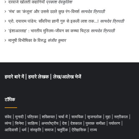
दरवाजे खोलती कहानियाँ
प्रकाश देवकुलिश
उन्होंने खुद गण मुक्ति संग्राम, असम नाम के
‘मंच’ का ‘कंजूस’ और उससे उठते कुछ रंग-विमर्श
सत्यदेव त्रिपाठी
राजनैतिक दल की घोषणा की. द वायर को दिए
प्रो. दयाराम पांडेय: साँवरिया ज्ञानी गुरु से इकली लाश तक…!
सत्यदेव त्रिपाठी
जनवरी 2018 के एक इंटरव्यू में उन्होंने कहा है कि
‘इंशाअल्लाह’ : भारतीय मुस्लिम-जीवन का कच्चा चिट्ठा
सत्यदेव त्रिपाठी
अरविन्द केजरीवाल का विरोध उन्होंने राजनैतिक दल
मानुषी विभीषिका के विरुद्ध
संजीव कुमार
बनाने को लेकर नहीं, बल्कि इस काम में जल्दबाजी
करने को लेकर किया था. उन्होंने यह भी कहा कि
आरएसएस-भाजपा की जन विरोधी राजनीति का
हमारे बारे में
|
हमारे लेखक
|
लेख/आलेख भेजें
मुकाबला करने के लिए जन-आंदोलनों को चुनावी
राजनीति में भी उतरना होगा और इसी के चलते उन्होंने
टॉपिक
गण मुक्ति संग्राम असम की स्थापना की है.
संवेद
|
मुनादी
|
पत्रिका
|
शख्सियत
|
चर्चा में
|
सामयिक
|
सृजनलोक
|
मुद्दा
|
स्त्रीकाल
|
व्यंग्य
|
सिनेमा
|
साहित्य
|
अन्तर्राष्ट्रीय
|
देश
|
देशकाल
|
पुस्तक समीक्षा
|
पर्यावरण
|
आदिवासी
|
धर्म
|
संस्कृति
|
समाज
|
चतुर्दिक
|
ऐतिहासिक
|
राज्य