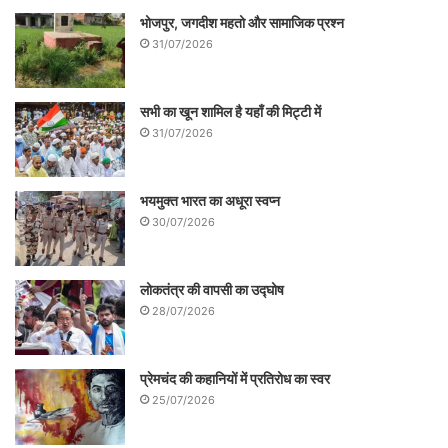
रिपोर्ट में उनपर माओवादियों से सांठ-गाँठ करने का
भोजपुर, जगदीश महतो और सामाजिक प्रश्न
31/07/2026
आरोप लगा था, पर मानवाधिकार कार्यकर्ताओं की
चौतरफा आलोचना झेलने के बाद सरकार ने इसपर
सभी का खून शामिल है यहाँ की मिट्टी में
कोई कार्यवाही करने से हाथ खींच लिए. लेकिन 2011
31/07/2026
में गुवाहाटी की पहाड़ियों में बसे गरीबों के विस्थापन के
खिलाफ मुहिम चलाने के लिए उन्हें जेल जाना पड़ा था.
भयमुक्त भारत का अधूरा स्वप्न
2011 में ही बांध विरोधी आन्दोलन के चलते समिति
30/07/2026
के प्रदेश अध्यक्ष राजू बोरा समेत 17 लोगों को
लखीमपुर जेल में डाल दिया गया था.
लोकतंत्र की वापसी का उद्घोष
28/07/2026
प्रेमचंद की कहानियों में प्रतिरोध का स्वर
25/07/2026
विस्थापन और बाँध विरोधी मुहिम