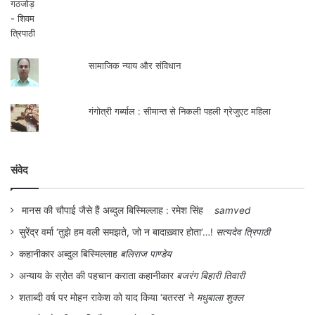
बाँध का विरोध कर रहे हैं. दिसंबर 2011 से उन्होंने
बाँध की निर्माण सामग्री को गेरुकामुख ले जा रहे
वाहनों को रोकने के लिए रास्ता बंद कर रखा है.
सामाजिक न्याय और संविधान
2011 में एक बाँध विरोधी रैली में मेधा पाटकर ने भी
गुवाहाटी आकर इस अभियान को अपना समर्थन दिया
गंगोत्री गर्ब्याल : सीमान्त से निकली पहली ग्रेजुएट महिला
था.
संवेद
मानस की चौपाई जैसे हैं अब्दुल बिस्मिल्लाह : रमेश सिंह
samved
चुनाव भी हैं संघर्ष का एक मंच, जिसका बहिष्कार ठीक
सुरेंद्र वर्मा ‘तुझे हम वली समझते, जो न बादाख़्वार होता’…!
सत्यदेव त्रिपाठी
नहीं:
कहानीकार अब्दुल बिस्मिल्लाह
बलिराज पाण्डेय
अन्याय के स्रोत की पहचान कराता कहानीकार
बजरंग बिहारी तिवारी
यूँ अखिल ने आई.ए.सी. के लोगों द्वारा राजनैतिक दल
शताब्दी वर्ष पर मोहन राकेश को याद किया ‘बतरस’ ने
मधुबाला शुक्ल
बनाने के निर्णय का विरोध किया था, लेकिन 2015 में