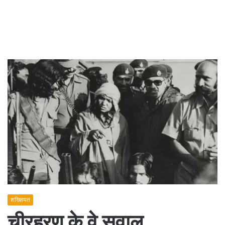
शख्सियत
चीरहरण के वे सवाल