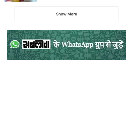
बार सांसद बन जाने के उपरांत भी सही सामाजिक
Show More
स्‍वीकृति का अभाव और फिर फूलन की नृशंस हत्‍या
के बाद हत्‍यारा शेरसिंह राणा तिहाड़ जेल के
अधिकारियों की आँखों में धूल झोंककर जिस षड्यन्त्र
के तहत भाग निकला और आज तक नहीं पकड़ा गया,
वह भी हमारे प्रशासन तन्त्र पर एक दुखद टिप्‍पणी ही
मानी जाएगी। फूलन एक प्रतीक है, पुरूष वर्ग की
उस पैशाचिक प्रवृति से बदला लेने का, जो औरत को
मात्र भोग्‍या मानकर, मात्र जिंस मानकर, मात्र मन-
बहलाव की कठपुतली मानकर चलती है।
”(भविष्‍य का
स्‍त्री विमर्श, ममता कालिया, वाणी प्रकाशन, नयी
दिल्‍ली, पृ.सं.-31)