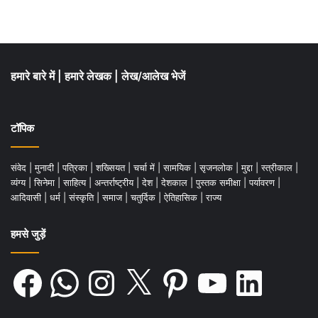
सिलसिला जारी है, जो ना जाने कितने फूलन को पैदा
होने के लिए बाध्‍य कर रहा है। महिलाओं पर बढ़ रहे
अत्‍याचार में यदि थोड़ी भी कमी आ जाए और लोग
हमारे बारे में
|
हमारे लेखक
|
लेख/आलेख भेजें
अपनी मानसिकता को बदलने का प्रयास करें तो वह
फूलन देवी के प्रति सच्‍ची श्रद्धांजलि होगी। इस
टॉपिक
प्रकार द्रौपदी के उन अनुत्‍तरित सवालों के जवाब भी
दिए जा सकेंगे, जिसकी तलाश भारत की अधिकांश
संवेद
|
मुनादी
|
पत्रिका
|
शख्सियत
|
चर्चा में
|
सामयिक
|
सृजनलोक
|
मुद्दा
|
स्त्रीकाल
|
महिलाओं को आज भी है।
व्यंग्य
|
सिनेमा
|
साहित्य
|
अन्तर्राष्ट्रीय
|
देश
|
देशकाल
|
पुस्तक समीक्षा
|
पर्यावरण
|
आदिवासी
|
धर्म
|
संस्कृति
|
समाज
|
चतुर्दिक
|
ऐतिहासिक
|
राज्य
.
हमसे जुड़ें
Facebook
WhatsApp
Instagram
X
Pinterest
YouTube
LinkedIn