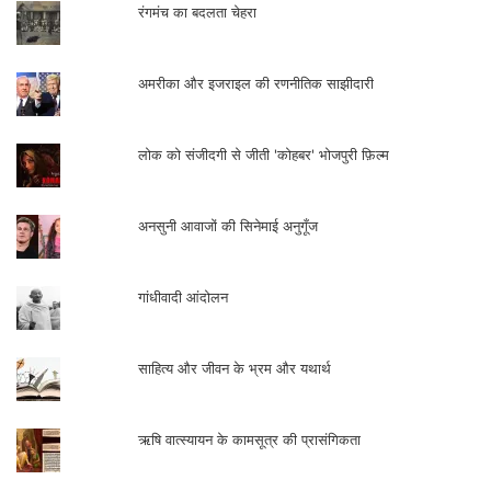
जाता।
रंगमंच का बदलता चेहरा
अमरीका और इजराइल की रणनीतिक साझीदारी
लोक को संजीदगी से जीती 'कोहबर' भोजपुरी फ़िल्म
“न्‍याय की देवी तो अन्धी है, पर समय भी तो धृतराष्‍ट्र बना हुआ है। क्‍या
हमे पता नहीं कि दुनिया-भर में 15 साल तक की 20 लाख किशोरियों
को देह व्‍यापार में झोंक दिया गया है? लोगों को ज्‍यों-ज्‍यों एड्स के
अनसुनी आवाजों की सिनेमाई अनुगूँज
परिणामों का ज्ञान होने लगा है, त्‍यों-त्‍यों देह व्‍यापार में कमसिन लड़कियों
की माँग बढ़ने लगी है। ऐसा माना जाता है कि अवस्‍यक लड़कियों के
साथ यौनाचार से एड्स का खतरा नहीं रहता। शील-भंग या बलात्‍कार
का यह क्रम दुनिया भर में चलता जा रहा है। देश छोटा हो या बड़ा
गांधीवादी आंदोलन
इससे कोई फर्क नहीं पड़ता।” (आख्‍यान महिला-विवशता का,
हरिशचन्द्र व्‍यास, आर्य प्रकाशन मंडल, पृ.सं.-13)
साहित्य और जीवन के भ्रम और यथार्थ
भविष्‍य में ऐसी लड़कियाँ हो सकता फूलन का रूप
ऋषि वात्स्यायन के कामसूत्र की प्रासंगिकता
अख्तियार कर ले। आजीवन दुख झेलने वाली फूलन