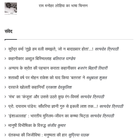
देवी को अन्त तक वे सामाजिक स्‍वीकृति नहीं मिल
राम मनोहर लोहिया का भाषा चिन्तन
पायी, जिसकी वो हकदार थीं। सांसद के रूप में उनके
चयन को भी एक त्रासदी के रूप में देखा गया।
व्‍यवस्‍था की मारी इस महिला ने आजीवन संघर्ष किया,
संवेद
किन्तु सुख का क्षण इनके जीवन में नाममात्र ही
सुरेंद्र वर्मा ‘तुझे हम वली समझते, जो न बादाख़्वार होता’…!
सत्यदेव त्रिपाठी
आया। एक छोटी सी मासूम बच्‍ची को दस्‍यु सुन्दरी
कहानीकार अब्दुल बिस्मिल्लाह
बलिराज पाण्डेय
अथवा खूँखार डकैत फूलन देवी का रूप किसी और ने
अन्याय के स्रोत की पहचान कराता कहानीकार
बजरंग बिहारी तिवारी
नहीं बल्कि हमारी व्‍यवस्‍था ने ही दिया है।
शताब्दी वर्ष पर मोहन राकेश को याद किया ‘बतरस’ ने
मधुबाला शुक्ल
दरवाजे खोलती कहानियाँ
प्रकाश देवकुलिश
इस देश की सामाजिक व्‍यवस्‍था हो या न्‍यायिक
‘मंच’ का ‘कंजूस’ और उससे उठते कुछ रंग-विमर्श
सत्यदेव त्रिपाठी
व्‍यवस्‍था, यहाँ दोषियों को आश्रय मिलता रहा है और
प्रो. दयाराम पांडेय: साँवरिया ज्ञानी गुरु से इकली लाश तक…!
सत्यदेव त्रिपाठी
पीडि़ता न्‍याय की गुहार लगाते-लगाते दम तोड़ देती
‘इंशाअल्लाह’ : भारतीय मुस्लिम-जीवन का कच्चा चिट्ठा
सत्यदेव त्रिपाठी
है। यही कारण है कि आज भी फूलन देवी के तर्ज पर
मानुषी विभीषिका के विरुद्ध
संजीव कुमार
महिलाओं के साथ बलात्‍कार और अन्‍याय का
दंतकथा की जिजीविषा : मनुष्यता की हार
सुप्रिया पाठक