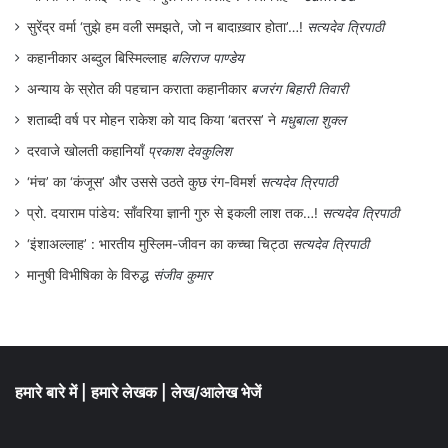
जिस दृढ़ता से उन्होंने भारत के राष्ट्र राज्य के हित
सुरेंद्र वर्मा ‘तुझे हम वली समझते, जो न बादाख़्वार होता’…!
सत्यदेव त्रिपाठी
को सबसे ऊपर रखकर काम किया उसकी प्रशंसा की
कहानीकार अब्दुल बिस्मिल्लाह
बलिराज पाण्डेय
ही जानी चाहिए। वे और नेहरु दोनों ने मिलकर
अन्याय के स्रोत की पहचान कराता कहानीकार
बजरंग बिहारी तिवारी
भारतीय सक्रिय बौद्धिकों के लिए एक व्यवस्था की
शताब्दी वर्ष पर मोहन राकेश को याद किया ‘बतरस’ ने
मधुबाला शुक्ल
जिसमें सरकार के सहयोग का विकल्प दिया गया।
दरवाजे खोलती कहानियाँ
प्रकाश देवकुलिश
सिर्फ बौद्धिक ही नहीं काँग्रेस के प्रति जो क्रिटिकल
‘मंच’ का ‘कंजूस’ और उससे उठते कुछ रंग-विमर्श
सत्यदेव त्रिपाठी
होकर लड़ने वाले राजनीतिक दलों के लोग थे उनको
प्रो. दयाराम पांडेय: साँवरिया ज्ञानी गुरु से इकली लाश तक…!
सत्यदेव त्रिपाठी
भी सरकार ने अपने यहाँ स्थान दिया। रिवॉल्यूशनरी
‘इंशाअल्लाह’ : भारतीय मुस्लिम-जीवन का कच्चा चिट्ठा
सत्यदेव त्रिपाठी
सोशलिस्ट पार्टी के नेता, फॉरवर्ड ब्लॉक के नेता से
मानुषी विभीषिका के विरुद्ध
संजीव कुमार
लेकर क्रान्तिकारी आन्दोलन के बड़े लोग भी अब
काँग्रेस के एमपी बन गये !
हमारे बारे में
|
हमारे लेखक
|
लेख/आलेख भेजें
आजाद भारत में जो लोग क्रान्तिधर्मी थे और उसी
तेवर को बनाए रखना चाहते थे उनके लिए सरकार