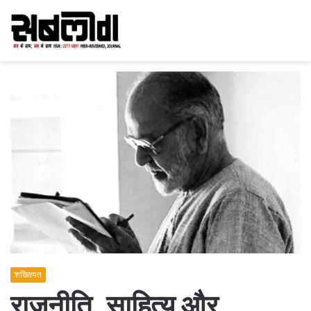
शख्सियत
राजनीति, साहित्य और