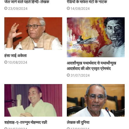
जेल जाने वाले पहले हिन्दी-लेखक
रेडियो के मार्फत मंटो के नाटक
23/09/2024
14/08/2024
हंसा जाई अकेला
10/08/2024
आदर्शोन्मुख यथार्थवाद से यथार्थोन्मुख
आदर्शवाद की ओर प्रवृत प्रेमचंद
31/07/2024
अज्ञेय के इस कथन पर कोई विशेष प्रतिक्रिया
1967 या उसके बाद के समय में हुई या नहीं इसकी
जानकारी नहीं है, पर ऐसा लगता है कि शायद नहीं
हुई। तब तक के अधिकांश लेखकों को यह लगने लगा
शहंशाह-ए-तरन्नुम मोहम्मद रफ़ी
लेखक की दुनिया
होगा कि लेखकीय स्वतन्त्रता और देश की