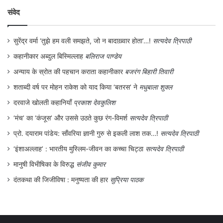
अस्तित्व से आँखें मोड़ लेने से धर्म के नाम पर चलने
संवेद
वाली भारतीय स्त्री की यौन दासता की सच्चाई छिप
नहीं सकती। देवदासी प्रथा हिंदू धर्म के लिए गौरव
सुरेंद्र वर्मा ‘तुझे हम वली समझते, जो न बादाख़्वार होता’…!
सत्यदेव त्रिपाठी
कहानीकार अब्दुल बिस्मिल्लाह
बलिराज पाण्डेय
की बात नहीं अपितु कलंक की बात है। सरकार को
अन्याय के स्रोत की पहचान कराता कहानीकार
बजरंग बिहारी तिवारी
भी समझना होगा कि देश भर में देवदासियों की
शताब्दी वर्ष पर मोहन राकेश को याद किया ‘बतरस’ ने
मधुबाला शुक्ल
वास्तविक संख्या का पता लगा‍कर उनका पुनर्वास
दरवाजे खोलती कहानियाँ
प्रकाश देवकुलिश
आवश्यक है और देवदासी प्रथा पर पूर्ण रोकथाम के
‘मंच’ का ‘कंजूस’ और उससे उठते कुछ रंग-विमर्श
सत्यदेव त्रिपाठी
लिए सामाजिक जागरुकता के साथ-साथ कठोर
प्रो. दयाराम पांडेय: साँवरिया ज्ञानी गुरु से इकली लाश तक…!
सत्यदेव त्रिपाठी
दंडात्म‍क कार्रवाई भी जरूरी है। देवदासियों के बच्चों
‘इंशाअल्लाह’ : भारतीय मुस्लिम-जीवन का कच्चा चिट्ठा
सत्यदेव त्रिपाठी
को भी उनका वाजिब हक मिलना चाहिए। देवदासी
मानुषी विभीषिका के विरुद्ध
संजीव कुमार
प्रथा पर रोकथाम के लिए समुचित कानून भी बनाना
दंतकथा की जिजीविषा : मनुष्यता की हार
सुप्रिया पाठक
होगा। कर्नाटक आदि में कुछ राज्यों में देवदासी प्रथा
विरोधी कानून होने पर भी यह प्रथा अगर फल-फूल