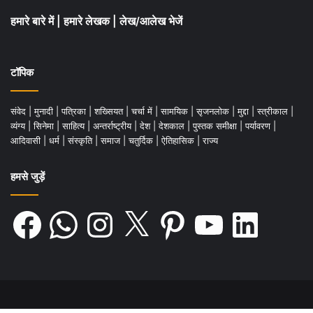
रही है तो यह तय है कि प्रचलित कानून में कुछ गंभीर
हमारे बारे में
|
हमारे लेखक
|
लेख/आलेख भेजें
खामियाँ हैं जिन्हें दुरुस्त करना जरूरी है।
टॉपिक
संवेद
|
मुनादी
|
पत्रिका
|
शख्सियत
|
चर्चा में
|
सामयिक
|
सृजनलोक
|
मुद्दा
|
स्त्रीकाल
|
व्यंग्य
|
सिनेमा
|
साहित्य
|
अन्तर्राष्ट्रीय
|
देश
|
देशकाल
|
पुस्तक समीक्षा
|
पर्यावरण
|
आदिवासी
|
धर्म
|
संस्कृति
|
समाज
|
चतुर्दिक
|
ऐतिहासिक
|
राज्य
हमसे जुड़ें
लेखक महात्मा गाँधी केन्द्रीय विश्वविद्यालय, मोतिहारी
Facebook
WhatsApp
Instagram
X
Pinterest
YouTube
LinkedIn
के मानविकी और भाषा संकाय में सहआचार्य हैं|
सम्पर्क –
pramod.pu.raj@gmail.com,
+91
7320920958