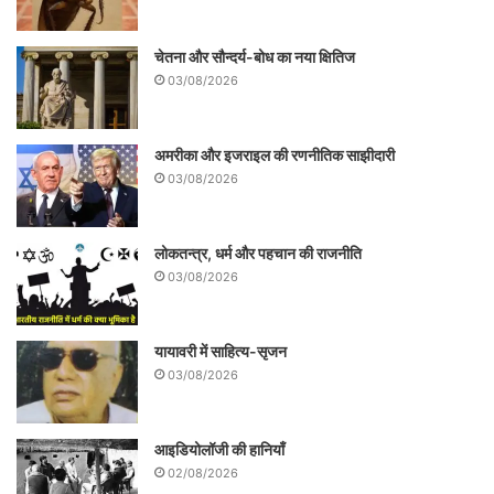
बाद बलपूर्वक उसे देवदासी व्यवस्था में धकेल देते हैं
ताकि वह विवाह न कर सके। ऐसी अविवाहित दलित
चेतना और सौन्दर्य-बोध का नया क्षितिज
03/08/2026
स्त्री का बारंबार इस्तेमाल करना दबंगों के लिए
आसान रहता है। देवदासी प्रथा के बहाने दलित
अमरीका और इजराइल की रणनीतिक साझीदारी
युवतियों को ये लोग वेश्यावृत्ति के दलदल में भी धकेल
03/08/2026
देते हैं।
लोकतन्त्र, धर्म और पहचान की राजनीति
03/08/2026
यायावरी में साहित्य-सृजन
03/08/2026
आइडियोलॉजी की हानियाँ
02/08/2026