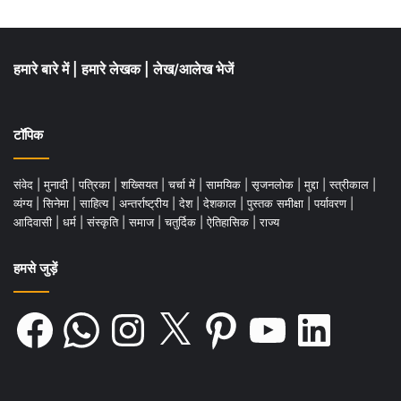
का निर्माण होगा
।
.
हमारे बारे में
|
हमारे लेखक
|
लेख/आलेख भेजें
टॉपिक
संवेद
|
मुनादी
|
पत्रिका
|
शख्सियत
|
चर्चा में
|
सामयिक
|
सृजनलोक
|
मुद्दा
|
स्त्रीकाल
|
व्यंग्य
|
सिनेमा
|
साहित्य
|
अन्तर्राष्ट्रीय
|
देश
|
देशकाल
|
पुस्तक समीक्षा
|
पर्यावरण
|
आदिवासी
|
धर्म
|
संस्कृति
|
समाज
|
चतुर्दिक
|
ऐतिहासिक
|
राज्य
हमसे जुड़ें
Facebook
WhatsApp
Instagram
X
Pinterest
YouTube
LinkedIn