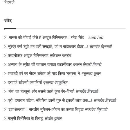
षडयन्त्र भी है। इसका सबसे बड़ा शिकार हमारी
बोलियां बन रही हैं, जिनकी मौत का खतरा मंडरा रहा
संवेद
है। समाज के प्रतिबद्ध पत्रकारों, साहित्यकारों को
आगे आकर इस चुनौती को स्वीकार करने की जरूरत
मानस की चौपाई जैसे हैं अब्दुल बिस्मिल्लाह : रमेश सिंह
samved
है, क्योंकि ‘लोक’ की उपेक्षा और बोलियों को नष्ट कर
सुरेंद्र वर्मा ‘तुझे हम वली समझते, जो न बादाख़्वार होता’…!
सत्यदेव त्रिपाठी
हम अपनी प्रदर्शन कलाओं, गीतों, शिल्पों और
कहानीकार अब्दुल बिस्मिल्लाह
बलिराज पाण्डेय
विरासतों को गंवा रहे हैं। जबकि इसके संरक्षण की
अन्याय के स्रोत की पहचान कराता कहानीकार
बजरंग बिहारी तिवारी
जरूरत है। संस्कृति अलग से कोई चीज नहीं होती,
शताब्दी वर्ष पर मोहन राकेश को याद किया ‘बतरस’ ने
मधुबाला शुक्ल
वह हमारे समाज के सालों से अर्जित पुण्य का फल है।
दरवाजे खोलती कहानियाँ
प्रकाश देवकुलिश
इसे बचाने के लिए, संरक्षित करने के लिए और इसके
‘मंच’ का ‘कंजूस’ और उससे उठते कुछ रंग-विमर्श
सत्यदेव त्रिपाठी
प्रो. दयाराम पांडेय: साँवरिया ज्ञानी गुरु से इकली लाश तक…!
सत्यदेव त्रिपाठी
विकास के लिए समाज और मीडिया दोनों को साथ
‘इंशाअल्लाह’ : भारतीय मुस्लिम-जीवन का कच्चा चिट्ठा
सत्यदेव त्रिपाठी
आना होगा। तभी हमारे गाँव बचेंगे, लोक बचेगा और
मानुषी विभीषिका के विरुद्ध
संजीव कुमार
लोक बच गया तो संस्कृति बचेगी। इसी से नवभारत