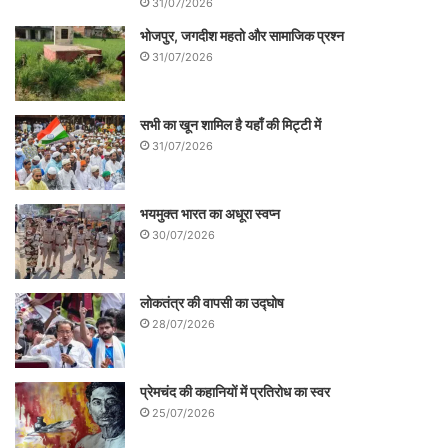
31/07/2026
करना जरूरी हो सकता है पर जान से खेलकर अपनी
भोजपुर, जगदीश महतो और सामाजिक प्रश्न
सेल्फी क्लिक करना कहां की अकलमंदी है? सेल्फी
31/07/2026
लेना गलत नहीं है लेकिन आस-पास के परिवेश के बारे
में जागरूक होना बहुत जरूरी है। खतरनाक स्थानों
सभी का खून शामिल है यहाँ की मिट्टी में
पर सेल्फी लेने से परहेज करना चाहिए, क्योंकि हमेशा
31/07/2026
ही खेद जताने के बजाय सुरक्षित रहना ज्यादा बेहतर
होता है। सरकार को भी चाहिए खतरनाक स्थलों पर
भयमुक्त भारत का अधूरा स्वप्न
30/07/2026
‘नो सेल्फी जोन’ घोषित करें।
लोकतंत्र की वापसी का उद्घोष
28/07/2026
लेखक स्वतन्त्र टिप्पणीकार है|
प्रेमचंद की कहानियों में प्रतिरोध का स्वर
25/07/2026
सम्पर्क- +91810717719,