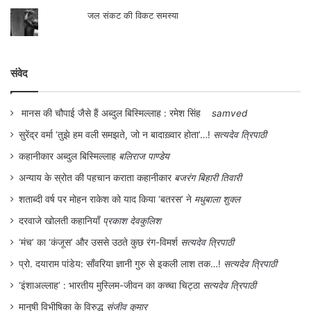
जल संकट की विकट समस्या
संवेद
मानस की चौपाई जैसे हैं अब्दुल बिस्मिल्लाह : रमेश सिंह
samved
सुरेंद्र वर्मा ‘तुझे हम वली समझते, जो न बादाख़्वार होता’…!
सत्यदेव त्रिपाठी
कहानीकार अब्दुल बिस्मिल्लाह
बलिराज पाण्डेय
अन्याय के स्रोत की पहचान कराता कहानीकार
बजरंग बिहारी तिवारी
शताब्दी वर्ष पर मोहन राकेश को याद किया ‘बतरस’ ने
मधुबाला शुक्ल
दरवाजे खोलती कहानियाँ
प्रकाश देवकुलिश
‘मंच’ का ‘कंजूस’ और उससे उठते कुछ रंग-विमर्श
सत्यदेव त्रिपाठी
प्रो. दयाराम पांडेय: साँवरिया ज्ञानी गुरु से इकली लाश तक…!
सत्यदेव त्रिपाठी
‘इंशाअल्लाह’ : भारतीय मुस्लिम-जीवन का कच्चा चिट्ठा
सत्यदेव त्रिपाठी
मानुषी विभीषिका के विरुद्ध
संजीव कुमार