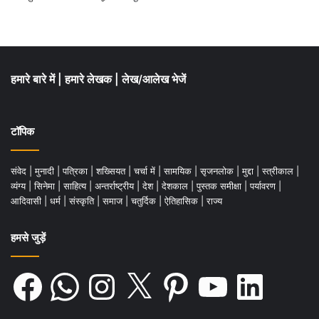
हमारे बारे में
|
हमारे लेखक
|
लेख/आलेख भेजें
टॉपिक
संवेद
|
मुनादी
|
पत्रिका
|
शख्सियत
|
चर्चा में
|
सामयिक
|
सृजनलोक
|
मुद्दा
|
स्त्रीकाल
|
व्यंग्य
|
सिनेमा
|
साहित्य
|
अन्तर्राष्ट्रीय
|
देश
|
देशकाल
|
पुस्तक समीक्षा
|
पर्यावरण
|
आदिवासी
|
धर्म
|
संस्कृति
|
समाज
|
चतुर्दिक
|
ऐतिहासिक
|
राज्य
हमसे जुड़ें
Facebook
WhatsApp
Instagram
X
Pinterest
YouTube
LinkedIn