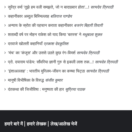
सुरेंद्र वर्मा ‘तुझे हम वली समझते, जो न बादाख़्वार होता’…!
सत्यदेव त्रिपाठी
कहानीकार अब्दुल बिस्मिल्लाह
बलिराज पाण्डेय
अन्याय के स्रोत की पहचान कराता कहानीकार
बजरंग बिहारी तिवारी
शताब्दी वर्ष पर मोहन राकेश को याद किया ‘बतरस’ ने
मधुबाला शुक्ल
दरवाजे खोलती कहानियाँ
प्रकाश देवकुलिश
‘मंच’ का ‘कंजूस’ और उससे उठते कुछ रंग-विमर्श
सत्यदेव त्रिपाठी
प्रो. दयाराम पांडेय: साँवरिया ज्ञानी गुरु से इकली लाश तक…!
सत्यदेव त्रिपाठी
‘इंशाअल्लाह’ : भारतीय मुस्लिम-जीवन का कच्चा चिट्ठा
सत्यदेव त्रिपाठी
मानुषी विभीषिका के विरुद्ध
संजीव कुमार
दंतकथा की जिजीविषा : मनुष्यता की हार
सुप्रिया पाठक
हमारे बारे में
|
हमारे लेखक
|
लेख/आलेख भेजें