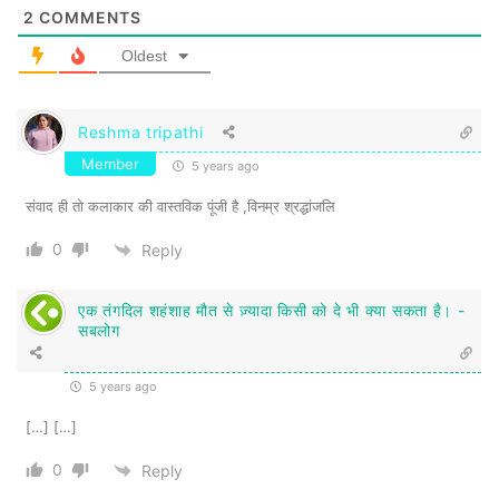
2
COMMENTS
के जगत के ध्रुवतारे के रूप में उनका उदय
Oldest
कहलायेगा। दिलीप कुमार की फ़िल्मों के चरित्र और
संवाद हमारे सांस्कृतिक जीवन का अभिन्न अंग बन
Reshma tripathi
चुके हैं। हम जानते हैं कि उनकी मृत्यु के इस मौक़े पर
Member
5 years ago
उन सब पर काफ़ी चर्चा होगी। उनका स्मरण हमारे
संवाद ही तो कलाकार की वास्तविक पूंजी है ,विनम्र श्रद्धांजलि
सांस्कृतिक नवीकरण का हेतु बने, इसी भावना के साथ
0
Reply
हम उन्हें अपनी हार्दिक श्रद्धांजलि अर्पित करते हैं और
उनके सभी परिजनों के प्रति अपनी संवेदना प्रेषित
एक तंगदिल शहंशाह मौत से ज़्यादा किसी को दे भी क्या सकता है। -
करते हैं
।
सबलोग
5 years ago
.
[…] […]
0
Reply