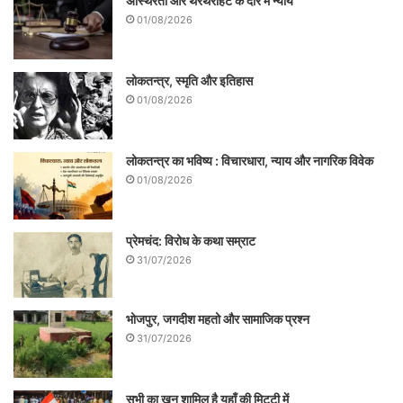
अस्थिरता और थरथराहट के दौर में न्याय
2025 को घोषित किए जाएंगे। जिसके बाद ही साफ
01/08/2026
हो पाएगा कि बिहार में किसकी सरकार बनेगी और
किसे हार का सामना करना पड़ेगा।
लोकतन्त्र, स्मृति और इतिहास
01/08/2026
लोकतन्त्र का भविष्य : विचारधारा, न्याय और नागरिक विवेक
01/08/2026
प्रेमचंद: विरोध के कथा सम्राट
31/07/2026
भोजपुर, जगदीश महतो और सामाजिक प्रश्न
31/07/2026
सभी का खून शामिल है यहाँ की मिट्टी में