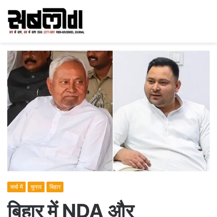
चर्चा में
चुनाव
बिहार
बिहार में NDA और