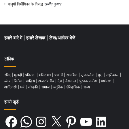
मानुषी विभीषिका के विरुद्ध
संजीव कुमार
हमारे बारे में
|
हमारे लेखक
|
लेख/आलेख भेजें
टॉपिक
संवेद
|
मुनादी
|
पत्रिका
|
शख्सियत
|
चर्चा में
|
सामयिक
|
सृजनलोक
|
मुद्दा
|
स्त्रीकाल
|
व्यंग्य
|
सिनेमा
|
साहित्य
|
अन्तर्राष्ट्रीय
|
देश
|
देशकाल
|
पुस्तक समीक्षा
|
पर्यावरण
|
आदिवासी
|
धर्म
|
संस्कृति
|
समाज
|
चतुर्दिक
|
ऐतिहासिक
|
राज्य
हमसे जुड़ें
Facebook
WhatsApp
Instagram
X
Pinterest
YouTube
LinkedIn