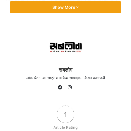
सकता है। अर्थात् पुस्तक हाथ का गहना होती है।
Show More
यह जिसके हाथ के होता है उसकी शोभा बढ़ाती है।
विशेषकर विद्यार्थी को विद्या प्राप्त करने का साधन
है। इसके अतिरिक्त उसे विद्यार्थी होने का अर्थ सिद्ध
कराती है। यह व्यक्ति के पढ़ा लिखा होने का प्रमाण
देती है।
सबलोग
लोक चेतना का राष्ट्रीय मासिक सम्पादक- किशन कालजयी
Instagram
Facebook
1
Article Rating