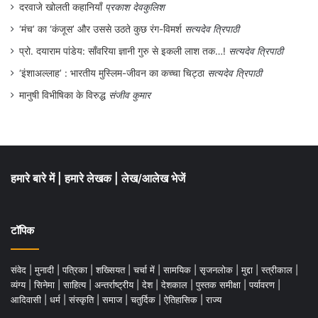
दरवाजे खोलती कहानियाँ
प्रकाश देवकुलिश
‘मंच’ का ‘कंजूस’ और उससे उठते कुछ रंग-विमर्श
सत्यदेव त्रिपाठी
प्रो. दयाराम पांडेय: साँवरिया ज्ञानी गुरु से इकली लाश तक…!
सत्यदेव त्रिपाठी
‘इंशाअल्लाह’ : भारतीय मुस्लिम-जीवन का कच्चा चिट्ठा
सत्यदेव त्रिपाठी
मानुषी विभीषिका के विरुद्ध
संजीव कुमार
हमारे बारे में
|
हमारे लेखक
|
लेख/आलेख भेजें
टॉपिक
संवेद
|
मुनादी
|
पत्रिका
|
शख्सियत
|
चर्चा में
|
सामयिक
|
सृजनलोक
|
मुद्दा
|
स्त्रीकाल
|
व्यंग्य
|
सिनेमा
|
साहित्य
|
अन्तर्राष्ट्रीय
|
देश
|
देशकाल
|
पुस्तक समीक्षा
|
पर्यावरण
|
आदिवासी
|
धर्म
|
संस्कृति
|
समाज
|
चतुर्दिक
|
ऐतिहासिक
|
राज्य