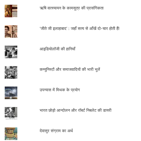
ऋषि वात्स्यायन के कामसूत्र की प्रासंगिकता
लेखक
समीक्षक और तमिलनाडु के महाविद्यालय में
एसोसिएट प्रोफेसर हैं|
‘जीते जी इलाहाबाद’ : जहाँ सत्य से आँखें दो-चार होती हैं!
सम्पर्क- +918072361911,
आइडियोलॉजी की हानियाँ
yadikiwahab@gmail
.com
कम्युनिस्टों और समाजवादियों की भारी भूलें
.
उपन्यास में मिथक के प्रयोग
भारत छोड़ो आन्दोलन और रॉबर्ट निबलेट की डायरी
देवासुर संग्राम का अर्थ