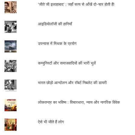
बड़ी संख्या में आने लगे।
‘जीते जी इलाहाबाद’ : जहाँ सत्य से आँखें दो-चार होती हैं!
देश विभाजन के बाद 1948 में कम्युनिस्ट पार्टी के
आइडियोलॉजी की हानियाँ
प्रति पाकिस्तान सरकार के सख्त रवैये के कारण वहाँ
की कम्युनिस्ट पार्टी ने भूमिगत होकर कार्य करने का
उपन्यास में मिथक के प्रयोग
निर्णय लिया। इला मित्र सहित सभी नेताओं को
भूमिगत हो जाने को कहा गया। इला मित्र उन दिनों
कम्युनिस्टों और समाजवादियों की भारी भूलें
गर्भवती थीं।वे छिपकर बार्डर पार करके कलकत्ता आ
गयीं और यहाँ अपने बेटे मोहन को जन्म दिया। इसके
भारत छोड़ो आन्दोलन और रॉबर्ट निबलेट की डायरी
बाद उन्होंने अपने बेटे को अपनी सास के
पासरामचंद्रपुर में छोड़ा औरतीन-चार सप्ताह बाद
लोकतन्त्र का भविष्य : विचारधारा, न्याय और नागरिक विवेक
फिर से अपने पति के साथ नचोल किसान आन्दोलन में
शामिल हो गयीं। नचोल क्षेत्र में चांदीपुर, कृष्नापुर,
ऐसे भी जीते हैं लोग
केंदुआ, घामिरा, शिवनगर, माँडा, गोलापाड़ा,