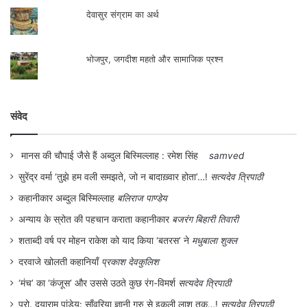
मालिकपुर, कालूपुर तथा महीपुर क्षेत्र तेभागा
देवासुर संग्राम का अर्थ
आन्दोलन से सर्वाधिक प्रभावित था। इस क्षेत्र में
भोजपुर, जगदीश महतो और सामाजिक प्रश्न
धीरे- धीरे यह नारा प्रचलित हो गया कि “लंगल यार,
जमीं तार” यानी, जमीन जोतने वाले की। कहीं-कहीं
आन्दोलन हिंसक हो जाता था। इस आन्दोलन का
संवेद
असर यह हुआ कि 1950 तक आते- आते ज्यादातर
जमींदारों कोसमझौता करना पड़ा और वे उपज का एक
मानस की चौपाई जैसे हैं अब्दुल बिस्मिल्लाह : रमेश सिंह
samved
सुरेंद्र वर्मा ‘तुझे हम वली समझते, जो न बादाख़्वार होता’…!
सत्यदेव त्रिपाठी
तिहाई लेने के लिए विवश हुए, किन्तु धीरे- धीरे
कहानीकार अब्दुल बिस्मिल्लाह
बलिराज पाण्डेय
जमींदारों को मुस्लिम लीग सरकार का सहयोग मिलने
अन्याय के स्रोत की पहचान कराता कहानीकार
बजरंग बिहारी तिवारी
लगा और किसानों द्वारा फैलाए गये इस आतंक के
शताब्दी वर्ष पर मोहन राकेश को याद किया ‘बतरस’ ने
मधुबाला शुक्ल
खिलाफ सरकार का दबाव बढ़ता गया। किसान
दरवाजे खोलती कहानियाँ
प्रकाश देवकुलिश
नेताओं के ऊपर इतना दबाव बनाया गया कि वे
‘मंच’ का ‘कंजूस’ और उससे उठते कुछ रंग-विमर्श
सत्यदेव त्रिपाठी
ज्यादातर भूमिगत हो गये अथवा जेलों में बन्द कर दिए
प्रो. दयाराम पांडेय: साँवरिया ज्ञानी गुरु से इकली लाश तक…!
सत्यदेव त्रिपाठी