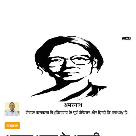
शख्सियत