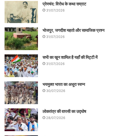
प्रेमचंद: विरोध के कथा सम्राट
आन्दोलन फैल गया। यह आन्दोलन दिनाजपुर जिले में
31/07/2026
एक स्थानीय कम्युनिस्ट नेता रूप नारायन रॉय द्वारा
शुरू किया गया था जो स्वयं एक जमींदार भी थे। रूप
भोजपुर, जगदीश महतो और सामाजिक प्रश्न
31/07/2026
नारायन रॉय सन् 1946 में बंगाल की भारतीय
कम्युनिस्ट पार्टी के पहले और अकेले विधायक
सभी का खून शामिल है यहाँ की मिट्टी में
निर्वाचित हुए थे।
31/07/2026
भयमुक्त भारत का अधूरा स्वप्न
30/07/2026
अभी यह आन्दोलन चल ही रहा था और हजारों किसान
लोकतंत्र की वापसी का उद्घोष
28/07/2026
तथा किसान नेता जेलों में थे तभी देश का बंटवारा हो
गया। दुर्भाग्यवश मित्रा परिवार के मालदह जिले की