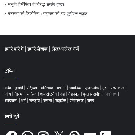
मानुषी विभीषिका के विरुद्ध
संजीव कुमार
दंतकथा की जिजीविषा : मनुष्यता की हार
सुप्रिया पाठक
हमारे बारे में
|
हमारे लेखक
|
लेख/आलेख भेजें
टॉपिक
संवेद
|
मुनादी
|
पत्रिका
|
शख्सियत
|
चर्चा में
|
सामयिक
|
सृजनलोक
|
मुद्दा
|
स्त्रीकाल
|
व्यंग्य
|
सिनेमा
|
साहित्य
|
अन्तर्राष्ट्रीय
|
देश
|
देशकाल
|
पुस्तक समीक्षा
|
पर्यावरण
|
आदिवासी
|
धर्म
|
संस्कृति
|
समाज
|
चतुर्दिक
|
ऐतिहासिक
|
राज्य
हमसे जुड़ें
Facebook
WhatsApp
Instagram
X
Pinterest
YouTube
LinkedIn