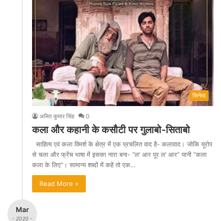
सिनेमा
अमित कुमार सिंह
0
कला और कहानी के कसौटी पर गुलाबो-सिताबो
साहित्य एवं कला विमर्श के क्षेत्र में एक प्रचलित वाद है- कलावाद। जोकि यूरोप
से चला और फ्रेंच भाषा में इसका नारा बना- “ल’ आर पूर ल’ आर” यानी “कला
कला के लिए”। सामान्य शब्दों में कहें तो एक…
Read More »
Mar
- 2020 -