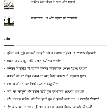
साहित्य और जीवन के भ्रम और यथार्थ
लोकतन्त्र, धर्म और पहचान की राजनीति
संवेद
सुरेंद्र वर्मा ‘तुझे हम वली समझते, जो न बादाख़्वार होता’…!
सत्यदेव त्रिपाठी
कहानीकार अब्दुल बिस्मिल्लाह
बलिराज पाण्डेय
अन्याय के स्रोत की पहचान कराता कहानीकार
बजरंग बिहारी तिवारी
शताब्दी वर्ष पर मोहन राकेश को याद किया ‘बतरस’ ने
मधुबाला शुक्ल
दरवाजे खोलती कहानियाँ
प्रकाश देवकुलिश
‘मंच’ का ‘कंजूस’ और उससे उठते कुछ रंग-विमर्श
सत्यदेव त्रिपाठी
प्रो. दयाराम पांडेय: साँवरिया ज्ञानी गुरु से इकली लाश तक…!
सत्यदेव त्रिपाठी
‘इंशाअल्लाह’ : भारतीय मुस्लिम-जीवन का कच्चा चिट्ठा
सत्यदेव त्रिपाठी