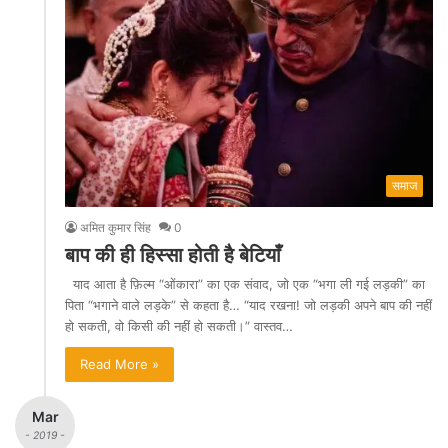
समाज
अमित कुमार सिंह
0
बाप की ही हिस्सा होती है बेटियाँ
याद आता है फ़िल्म “ओंकारा” का एक संवाद, जो एक “भगा ली गई लड़की” का
पिता “भगाने वाले लड़के” से कहता है… “याद रखना! जो लड़की अपने बाप की नहीं
हो सकती, वो किसी की नहीं हो सकती।” वास्तव…
Read More »
Mar
- 2019 -