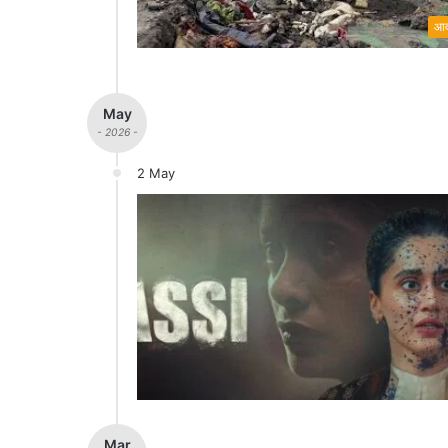
आव
May
- 2026 -
2 May
Mar