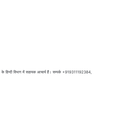
लय) के हिन्दी विभाग में सहायक आचार्य हैं। सम्पर्क +919311192384,