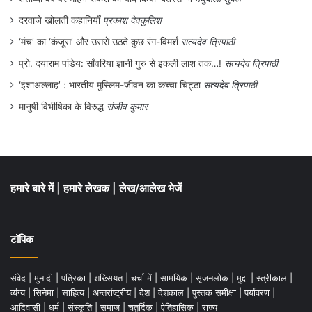
दरवाजे खोलती कहानियाँ
प्रकाश देवकुलिश
‘मंच’ का ‘कंजूस’ और उससे उठते कुछ रंग-विमर्श
सत्यदेव त्रिपाठी
प्रो. दयाराम पांडेय: साँवरिया ज्ञानी गुरु से इकली लाश तक…!
सत्यदेव त्रिपाठी
‘इंशाअल्लाह’ : भारतीय मुस्लिम-जीवन का कच्चा चिट्ठा
सत्यदेव त्रिपाठी
मानुषी विभीषिका के विरुद्ध
संजीव कुमार
हमारे बारे में
|
हमारे लेखक
|
लेख/आलेख भेजें
टॉपिक
संवेद
|
मुनादी
|
पत्रिका
|
शख्सियत
|
चर्चा में
|
सामयिक
|
सृजनलोक
|
मुद्दा
|
स्त्रीकाल
|
व्यंग्य
|
सिनेमा
|
साहित्य
|
अन्तर्राष्ट्रीय
|
देश
|
देशकाल
|
पुस्तक समीक्षा
|
पर्यावरण
|
आदिवासी
|
धर्म
|
संस्कृति
|
समाज
|
चतुर्दिक
|
ऐतिहासिक
|
राज्य