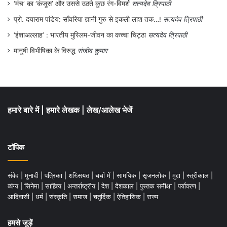
‘मंच’ का ‘कंजूस’ और उससे उठते कुछ रंग-विमर्श
सत्यदेव त्रिपाठी
प्रो. दयाराम पांडेय: साँवरिया ज्ञानी गुरु से इकली लाश तक…!
सत्यदेव त्रिपाठी
‘इंशाअल्लाह’ : भारतीय मुस्लिम-जीवन का कच्चा चिट्ठा
सत्यदेव त्रिपाठी
मानुषी विभीषिका के विरुद्ध
संजीव कुमार
हमारे बारे में
|
हमारे लेखक
|
लेख/आलेख भेजें
टॉपिक
संवेद
|
मुनादी
|
पत्रिका
|
शख्सियत
|
चर्चा में
|
सामयिक
|
सृजनलोक
|
मुद्दा
|
स्त्रीकाल
|
व्यंग्य
|
सिनेमा
|
साहित्य
|
अन्तर्राष्ट्रीय
|
देश
|
देशकाल
|
पुस्तक समीक्षा
|
पर्यावरण
|
आदिवासी
|
धर्म
|
संस्कृति
|
समाज
|
चतुर्दिक
|
ऐतिहासिक
|
राज्य
हमसे जुड़ें