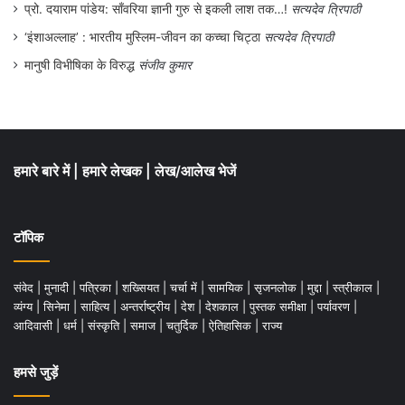
प्रो. दयाराम पांडेय: साँवरिया ज्ञानी गुरु से इकली लाश तक…!
सत्यदेव त्रिपाठी
‘इंशाअल्लाह’ : भारतीय मुस्लिम-जीवन का कच्चा चिट्ठा
सत्यदेव त्रिपाठी
मानुषी विभीषिका के विरुद्ध
संजीव कुमार
हमारे बारे में
|
हमारे लेखक
|
लेख/आलेख भेजें
टॉपिक
संवेद
|
मुनादी
|
पत्रिका
|
शख्सियत
|
चर्चा में
|
सामयिक
|
सृजनलोक
|
मुद्दा
|
स्त्रीकाल
|
व्यंग्य
|
सिनेमा
|
साहित्य
|
अन्तर्राष्ट्रीय
|
देश
|
देशकाल
|
पुस्तक समीक्षा
|
पर्यावरण
|
आदिवासी
|
धर्म
|
संस्कृति
|
समाज
|
चतुर्दिक
|
ऐतिहासिक
|
राज्य
हमसे जुड़ें