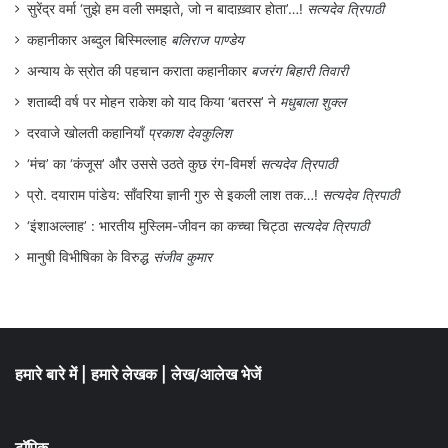
सुरेंद्र वर्मा ‘तुझे हम वली समझते, जो न बादाख़्वार होता’…!
सत्यदेव त्रिपाठी
कहानीकार अब्दुल बिस्मिल्लाह
बलिराज पाण्डेय
अन्याय के स्रोत की पहचान कराता कहानीकार
बजरंग बिहारी तिवारी
शताब्दी वर्ष पर मोहन राकेश को याद किया ‘बतरस’ ने
मधुबाला शुक्ल
दरवाजे खोलती कहानियाँ
प्रकाश देवकुलिश
‘मंच’ का ‘कंजूस’ और उससे उठते कुछ रंग-विमर्श
सत्यदेव त्रिपाठी
प्रो. दयाराम पांडेय: साँवरिया ज्ञानी गुरु से इकली लाश तक…!
सत्यदेव त्रिपाठी
‘इंशाअल्लाह’ : भारतीय मुस्लिम-जीवन का कच्चा चिट्ठा
सत्यदेव त्रिपाठी
मानुषी विभीषिका के विरुद्ध
संजीव कुमार
हमारे बारे में
|
हमारे लेखक
|
लेख/आलेख भेजें
टॉपिक