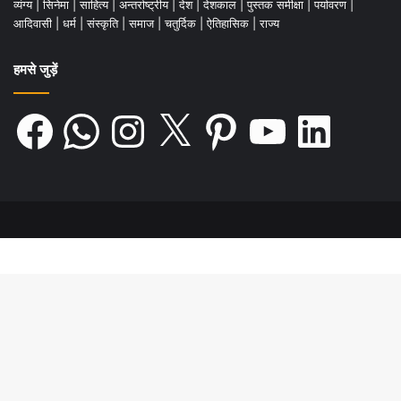
व्यंग्य
|
सिनेमा
|
साहित्य
|
अन्तर्राष्ट्रीय
|
देश
|
देशकाल
|
पुस्तक समीक्षा
|
पर्यावरण
|
आदिवासी
|
धर्म
|
संस्कृति
|
समाज
|
चतुर्दिक
|
ऐतिहासिक
|
राज्य
हमसे जुड़ें
Facebook
WhatsApp
Instagram
X
Pinterest
YouTube
LinkedIn