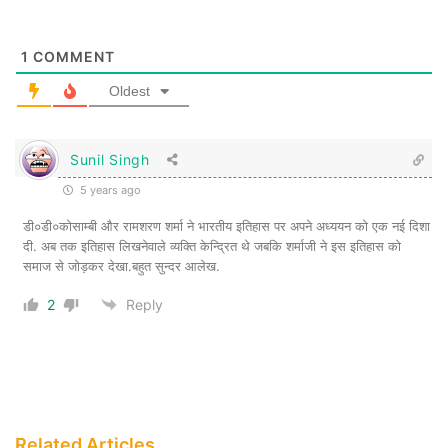
सिलेबस को आधुनिक बनाया। तीनों संस्थानों को
अंतर्राष्ट्रीय ख्याति दिलवाई।
1
COMMENT
Oldest
Sunil Singh
5 years ago
डी०डी०कोसाम्बी और रामशरण शर्मा ने भारतीय इतिहास पर अपने अध्ययन को एक नई दिशा
दी. अब तक इतिहास लिखनेवाले व्यक्ति केन्द्रित थे जबकि शर्माजी ने इस इतिहास को
समाज से जोड़कर देखा.बहुत सुन्दर आलेख.
2
Reply
कम लोग जानते हैं बिहार सरकार ने 1948 में बिहार-
बंगाल सीमा विवाद से सम्बन्धित रिपोर्ट तैयार करने की
जिम्मेवारी रामशरण शर्मा को दी। ऐतिहासिक तथ्यों
पर आधारित उनके रिपोर्ट के आधार पर ही बिहार-
Related Articles