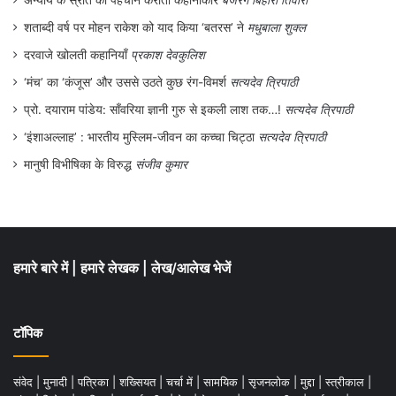
है।
शताब्दी वर्ष पर मोहन राकेश को याद किया ‘बतरस’ ने
मधुबाला शुक्ल
दरवाजे खोलती कहानियाँ
प्रकाश देवकुलिश
.
‘मंच’ का ‘कंजूस’ और उससे उठते कुछ रंग-विमर्श
सत्यदेव त्रिपाठी
प्रो. दयाराम पांडेय: साँवरिया ज्ञानी गुरु से इकली लाश तक…!
सत्यदेव त्रिपाठी
‘इंशाअल्लाह’ : भारतीय मुस्लिम-जीवन का कच्चा चिट्ठा
सत्यदेव त्रिपाठी
मानुषी विभीषिका के विरुद्ध
संजीव कुमार
हमारे बारे में
|
हमारे लेखक
|
लेख/आलेख भेजें
टॉपिक
संवेद
|
मुनादी
|
पत्रिका
|
शख्सियत
|
चर्चा में
|
सामयिक
|
सृजनलोक
|
मुद्दा
|
स्त्रीकाल
|