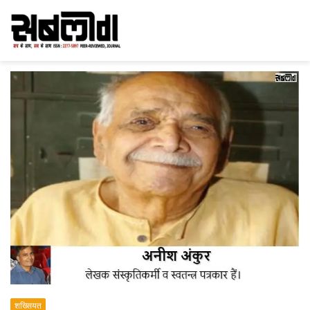
शख्सियत