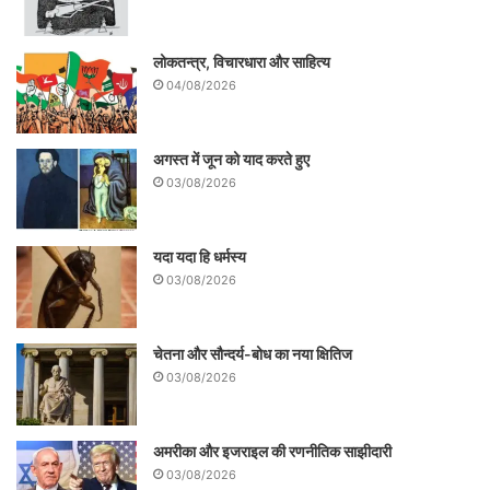
लोकतन्त्र, विचारधारा और साहित्य
04/08/2026
अगस्त में जून को याद करते हुए
03/08/2026
यदा यदा हि धर्मस्य
03/08/2026
इतिहासकार रोमिला थापर कहती हैं ”पिछली आधी सदी के दौरान
प्राचीन भारत का इतिहास लिखने में दो नयी बातें हुईं। शर्मा जी के
लेखन में ये दोनों बातें मौजूद थीं। पहला था श्रोतों के दायरे का
विस्तार। पहले श्रोतों के रूप में लिखित पाठों का इस्तेमाल होता था।
चेतना और सौन्दर्य-बोध का नया क्षितिज
अब उसे पुरातातिवक साक्ष्यों से जोड़ा जाने लगा। शिलालेख से हासिल
03/08/2026
साक्ष्यों का भी समावेश किया गया। दूसरा सबसे बड़ा योगदान था साक्ष्यों
की छानबीन के लिए एक विष्लेषणात्मक पद्धति का इस्तेमाल।”
अमरीका और इजराइल की रणनीतिक साझीदारी
03/08/2026