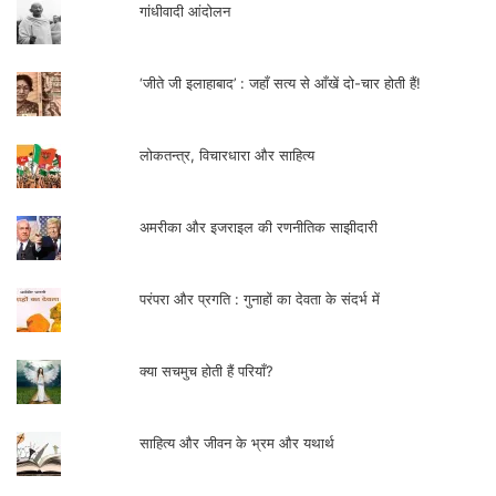
गांधीवादी आंदोलन
विकास तिवारी
‘जीते जी इलाहाबाद’ : जहाँ सत्य से आँखें दो-चार होती हैं!
लेखक सिविल कोर्ट, जौनपुर (उ.प्र.) में अधिवक्ता हैं.
लोकतन्त्र, विचारधारा और साहित्य
9670669669
अमरीका और इजराइल की रणनीतिक साझीदारी
परंपरा और प्रगति : गुनाहों का देवता के संदर्भ में
क्या सचमुच होती हैं परियाँ?
साहित्य और जीवन के भ्रम और यथार्थ