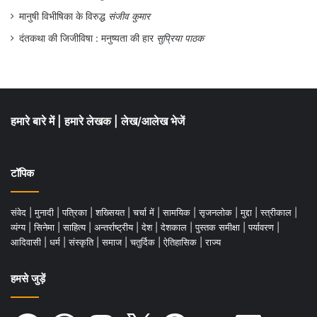
मानुषी विभीषिका के विरुद्ध
संजीव कुमार
दंतकथा की जिजीविषा : मनुष्यता की हार
सुप्रिया पाठक
हमारे बारे में
|
हमारे लेखक
|
लेख/आलेख भेजें
टॉपिक
संवेद
|
मुनादी
|
पत्रिका
|
शख्सियत
|
चर्चा में
|
सामयिक
|
सृजनलोक
|
मुद्दा
|
स्त्रीकाल
|
व्यंग्य
|
सिनेमा
|
साहित्य
|
अन्तर्राष्ट्रीय
|
देश
|
देशकाल
|
पुस्तक समीक्षा
|
पर्यावरण
|
आदिवासी
|
धर्म
|
संस्कृति
|
समाज
|
चतुर्दिक
|
ऐतिहासिक
|
राज्य
हमसे जुड़ें
Facebook
WhatsApp
Instagram
X
Pinterest
YouTube
LinkedIn