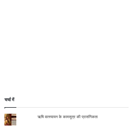
गये. उसका इंटरपटेशन पुराणों में आ गया. फिर थोड़ा
समय बीता तो स्मृतियां आने लगी. इन स्मृतियों से
भारत में लगातार संस्कार बिखेरे जाते रहे. मैकाले ने
भारत को एक नया एजुकेशन सिस्टम दिया. उसने
इंग्लिश विद्यालय और मिशनरियों के स्कूल खोले. अब
भारत में जो पीनल बने उसके विरोध में कार्य करना ही
अपराध माना जाने लगा. जब सरकार के विरोध में कुछ
कहेंगे, सरकार द्वारा बनाये गये विधान के विरोध में
कुछ कहेंगे, सरकार द्वारा किये गये एक्ट के विरोध में
कुछ कहेंगे, फिर आपको रोकने के लिए एक विधान
चर्चा में
चाहिए वो भारतीय दण्ड संहिता (आई.पी.सी.) है.
ऋषि वात्स्यायन के कामसूत्र की प्रासंगिकता