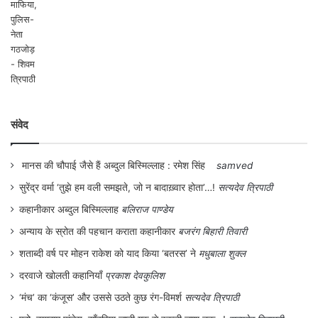
घटना को सुनकर बीजगुप्‍त निश्छल प्रेम के भाव से
चित्रलेखा को स्वीकार करता है और वैराग्यपूर्ण जीवन
जीने के लिये दोनों आगे बढ़ जाते हैं।
इस समस्‍त संसार में न जाने आज भी ऐसे कितने लोग
होंगे, जिनके अंदर का नैतिक मूल्‍य जीवित है। वर्तमान
संवेद
परिवेश को देखते हुए यह कह पाना अत्‍यंत कठिन है
कि इंसान कब रक्षक बन जायेगा और कब भक्षक बन
मानस की चौपाई जैसे हैं अब्दुल बिस्मिल्लाह : रमेश सिंह
samved
सुरेंद्र वर्मा ‘तुझे हम वली समझते, जो न बादाख़्वार होता’…!
सत्यदेव त्रिपाठी
जाये, भले ही वह संत हो या कोई आम इंसान। यह भी
कहानीकार अब्दुल बिस्मिल्लाह
बलिराज पाण्डेय
तय कर पाना कठिन है कि इस संसार में न जाने
अन्याय के स्रोत की पहचान कराता कहानीकार
बजरंग बिहारी तिवारी
कितने लोग अदृश्‍य तरीके से पाप में डुबकियां लगा रहें
शताब्दी वर्ष पर मोहन राकेश को याद किया ‘बतरस’ ने
मधुबाला शुक्ल
हैं।
दरवाजे खोलती कहानियाँ
प्रकाश देवकुलिश
‘मंच’ का ‘कंजूस’ और उससे उठते कुछ रंग-विमर्श
सत्यदेव त्रिपाठी
इस उपन्यास में जिसे हम योगी समझते हैं, वह भोगी