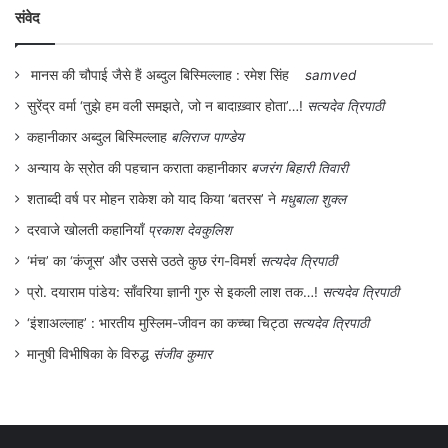
होता है…बहुत आगे, जहां से कोई नहीं लौटता। टूटे
संवेद
हुए घुंघरुओं को जोड़ने अब महाराज भी नहीं लौटेंगे
।
मानस की चौपाई जैसे हैं अब्दुल बिस्मिल्लाह : रमेश सिंह
samved
.
सुरेंद्र वर्मा ‘तुझे हम वली समझते, जो न बादाख़्वार होता’…!
सत्यदेव त्रिपाठी
कहानीकार अब्दुल बिस्मिल्लाह
बलिराज पाण्डेय
अन्याय के स्रोत की पहचान कराता कहानीकार
बजरंग बिहारी तिवारी
शताब्दी वर्ष पर मोहन राकेश को याद किया ‘बतरस’ ने
मधुबाला शुक्ल
दरवाजे खोलती कहानियाँ
प्रकाश देवकुलिश
‘मंच’ का ‘कंजूस’ और उससे उठते कुछ रंग-विमर्श
सत्यदेव त्रिपाठी
प्रो. दयाराम पांडेय: साँवरिया ज्ञानी गुरु से इकली लाश तक…!
सत्यदेव त्रिपाठी
‘इंशाअल्लाह’ : भारतीय मुस्लिम-जीवन का कच्चा चिट्ठा
सत्यदेव त्रिपाठी
मानुषी विभीषिका के विरुद्ध
संजीव कुमार