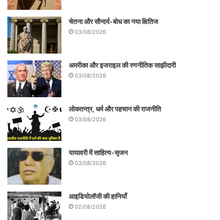
उनकी गाड़ी चल निकली थी। तब वे अच्छन महाराज
के बेटे, शंभू महाराज और लच्छू महाराज के भतीजे
चेतना और सौन्दर्य-बोध का नया क्षितिज
03/08/2026
थे।
अमरीका और इजराइल की रणनीतिक साझीदारी
03/08/2026
लोकतन्त्र, धर्म और पहचान की राजनीति
03/08/2026
यायावरी में साहित्य-सृजन
03/08/2026
उन्हीं दिनों लखनऊ में एक महफिल सजी थी। उस्ताद
आइडियोलॉजी की हानियाँ
02/08/2026
बिस्मिल्लाह खान शहनाई बजा चुके थे और मंच से