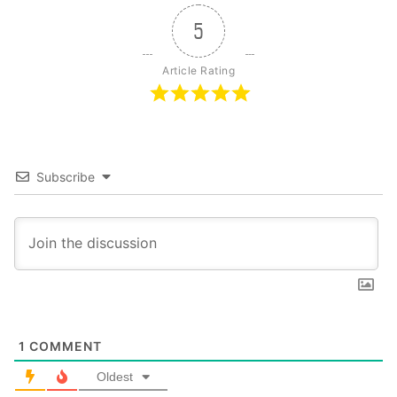
दिया। नवाब नाराज हो गए। बाबू जी ने नौकरी छोड़
5
दी। बच्चे ने गुस्साना छोड़ दिया। फिर एक दिन दोनों
Article Rating
ने घर छोड़ दिया।”
Subscribe
1
COMMENT
इसके बाद शुरू हुआ उस बच्चे का एक अनथक
Oldest
सफर, जिसमें हर मोड़ पर लय, हर पड़ाव पर ताल