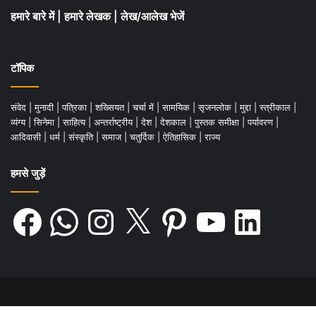
हमारे बारे में
|
हमारे लेखक
|
लेख/आलेख भेजें
टॉपिक
संवेद
|
मुनादी
|
पत्रिका
|
शख्सियत
|
चर्चा में
|
सामयिक
|
सृजनलोक
|
मुद्दा
|
स्त्रीकाल
|
व्यंग्य
|
सिनेमा
|
साहित्य
|
अन्तर्राष्ट्रीय
|
देश
|
देशकाल
|
पुस्तक समीक्षा
|
पर्यावरण
|
आदिवासी
|
धर्म
|
संस्कृति
|
समाज
|
चतुर्दिक
|
ऐतिहासिक
|
राज्य
हमसे जुड़ें
Facebook
WhatsApp
Instagram
X
Pinterest
YouTube
LinkedIn