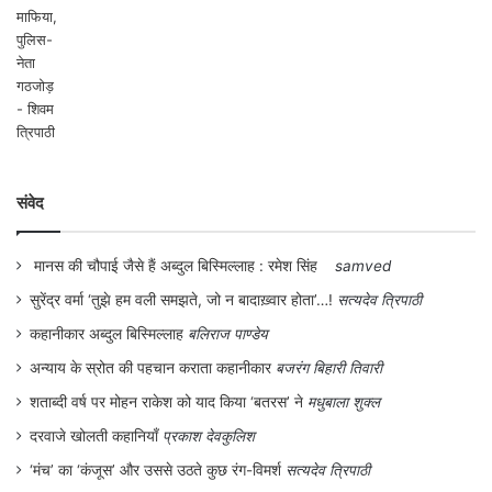
बदलने का सामान हमें मिल चुका था।
जुलाई 1964 में जब सी. सुब्रह्मण्यम देश के खाद्य
एवं कृषि मन्त्री बने तो उन्होंने सिंचाई और खनिज
उर्वरकों के साथ-साथ ज्यादा पैदावार वाली किस्मों के
विस्तार को अपना भरपूर समर्थन दिया। तत्कालीन
संवेद
प्रधानमन्त्री लाल बहादुर शास्त्री ने मैक्सिको से गेहूँ
के बीजों के आयात की मंजूरी दी और इसे ‘समय की
मानस की चौपाई जैसे हैं अब्दुल बिस्मिल्लाह : रमेश सिंह
samved
माँग’ करार दिया। इन सभी प्रयासों के चलते बौने गेहूँ
सुरेंद्र वर्मा ‘तुझे हम वली समझते, जो न बादाख़्वार होता’…!
सत्यदेव त्रिपाठी
का क्षेत्र 1964 में महज 4 हेक्टेयर से बढ़कर
कहानीकार अब्दुल बिस्मिल्लाह
बलिराज पाण्डेय
1970 में 40 लाख हेक्टेयर तक पहुँच गया। सन
अन्याय के स्रोत की पहचान कराता कहानीकार
बजरंग बिहारी तिवारी
1968 में हमारे किसानों ने रिकॉर्ड 170 लाख टन गेहूँ
शताब्दी वर्ष पर मोहन राकेश को याद किया ‘बतरस’ ने
मधुबाला शुक्ल
दरवाजे खोलती कहानियाँ
प्रकाश देवकुलिश
का उत्पादन किया, जबकि इससे पहले सर्वाधिक 120
‘मंच’ का ‘कंजूस’ और उससे उठते कुछ रंग-विमर्श
सत्यदेव त्रिपाठी
लाख टन उत्पादन 1964 में हुआ था। पैदावार और