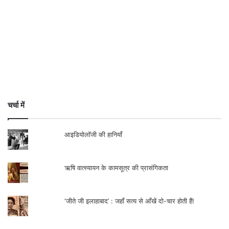
चर्चा में
आइडियोलॉजी की हानियाँ
उस समय मैक्सिको में काम कर रहे नॉर्मन बोरलॉग ने
ऋषि वात्स्यायन के कामसूत्र की प्रासंगिकता
ओरविले वोगल से कुछ बीज लिये, जिनमें नोरीन के
बौने गेहूँ वाले जीन मौजूद थे। इस तरह बोरलॉग ने
‘जीते जी इलाहाबाद’ : जहाँ सत्य से आँखें दो-चार होती हैं!
मैक्सिको के प्रसिद्ध ‘बौना गेहूँ प्रजनन कार्यक्रम’ की