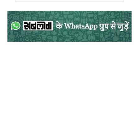
दूसरे विश्व युद्ध के बाद अमेरिकी वैज्ञानिक जापान में
कृषि एवं औद्योगिक क्षेत्र में हुई उल्लेखनीय खोजों की
जाँच-पड़ताल में लगे थे। सोलोमन नाम के एक जीव
विज्ञानी, नोरीन एक्सपेरिमेंट स्टेशन में गोंजिरो
इनाजुका द्वारा विकसित गेहूँ की अर्ध-बौनी किस्‍म
देखकर मंत्रमुग्ध हो गये थे। यह किस्म छोटी और
मजबूत पयाल वाली थी, लेकिन पुष्प-गुच्छ लम्बे होने
से ज्यादा पैदावार की क्षमता रखती थी। सोलोमन ने
नोरीन गेहूँ के बीज वाशिंगटन स्टेट यूनिवर्सिटी के
ओरविले वोगल को दिये, जिन्होंने शीतकालीन गेहूँ की
अर्ध-बौनी गेंस किस्म विकसित की थी, जिसमें प्रति
हेक्टेयर 10 टन से ज्यादा पैदावार की क्षमता थी।