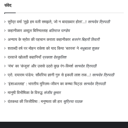
है कि जब परियोजना से उत्पादित बिजली का बड़ा
संवेद
हिस्सा बांग्लादेश को आपूर्ति के लिए है, तब अधिग्रहण
के
‘सार्वजनिक उद्देश्य’
की कानूनी व्याख्या पर
सुरेंद्र वर्मा ‘तुझे हम वली समझते, जो न बादाख़्वार होता’…!
सत्यदेव त्रिपाठी
कहानीकार अब्दुल बिस्मिल्लाह
बलिराज पाण्डेय
पुनर्विचार आवश्यक है। इन सभी प्रश्नों का अन्तिम
अन्याय के स्रोत की पहचान कराता कहानीकार
बजरंग बिहारी तिवारी
निर्णय न्यायालय को करना है।
शताब्दी वर्ष पर मोहन राकेश को याद किया ‘बतरस’ ने
मधुबाला शुक्ल
दरवाजे खोलती कहानियाँ
प्रकाश देवकुलिश
भूमि अधिग्रहण, पुनर्वास एवं पुनर्स्थापन में उचित
‘मंच’ का ‘कंजूस’ और उससे उठते कुछ रंग-विमर्श
सत्यदेव त्रिपाठी
प्रतिकर और पारदर्शिता का अधिकार अधिनियम,
प्रो. दयाराम पांडेय: साँवरिया ज्ञानी गुरु से इकली लाश तक…!
सत्यदेव त्रिपाठी
2013 की मूल भावना केवल भूमि अर्जित करना नहीं,
‘इंशाअल्लाह’ : भारतीय मुस्लिम-जीवन का कच्चा चिट्ठा
सत्यदेव त्रिपाठी
बल्कि प्रभावित लोगों के अधिकारों की रक्षा करना है।
मानुषी विभीषिका के विरुद्ध
संजीव कुमार
यदि किसी परियोजना में इन सिद्धान्तों के पालन को
दंतकथा की जिजीविषा : मनुष्यता की हार
सुप्रिया पाठक
लेकर विवाद उत्पन्न होता है, तो उसका समाधान
केवल प्रशासनिक दावों से नहीं, बल्कि दस्तावेजों,
स्वतन्त्र जाँच और न्यायिक परीक्षण से होना चाहिए।