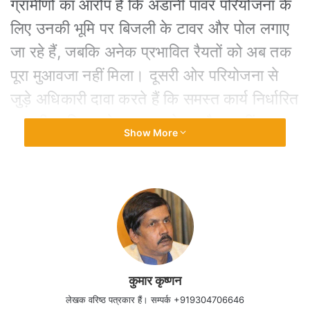
ग्रामीणों का आरोप है कि अडानी पावर परियोजना के
लिए उनकी भूमि पर बिजली के टावर और पोल लगाए
जा रहे हैं, जबकि अनेक प्रभावित रैयतों को अब तक
पूरा मुआवजा नहीं मिला। दूसरी ओर परियोजना से
जुड़े अधिकारी दावा करते हैं कि समस्त कार्य निर्धारित
कानूनी प्रक्रिया के अनुरूप हो रहा है। इन्हीं परस्पर
Show More
विरोधी दावों ने इस विवाद को फिर राष्ट्रीय बहस का
विषय बना दिया है।
दरअसल, यह विवाद नया नहीं है। गोड्डा ताप विद्युत
परियोजना की घोषणा के समय इसे झारखण्ड के
औद्योगिक इतिहास का सबसे बड़ा निवेश बताया गया
था। सरकार ने रोजगार, आधारभूत संरचना के
कुमार कृष्णन
लेखक वरिष्ठ पत्रकार हैं। सम्पर्क +919304706646
विकास और क्षेत्र की आर्थिक प्रगति का भरोसा