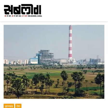
झारखंड
देश