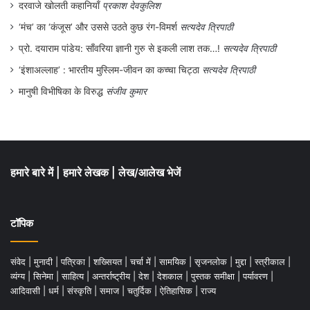
दरवाजे खोलती कहानियाँ
प्रकाश देवकुलिश
‘मंच’ का ‘कंजूस’ और उससे उठते कुछ रंग-विमर्श
सत्यदेव त्रिपाठी
प्रो. दयाराम पांडेय: साँवरिया ज्ञानी गुरु से इकली लाश तक…!
सत्यदेव त्रिपाठी
‘इंशाअल्लाह’ : भारतीय मुस्लिम-जीवन का कच्चा चिट्ठा
सत्यदेव त्रिपाठी
मानुषी विभीषिका के विरुद्ध
संजीव कुमार
हमारे बारे में
|
हमारे लेखक
|
लेख/आलेख भेजें
टॉपिक
संवेद
|
मुनादी
|
पत्रिका
|
शख्सियत
|
चर्चा में
|
सामयिक
|
सृजनलोक
|
मुद्दा
|
स्त्रीकाल
|
व्यंग्य
|
सिनेमा
|
साहित्य
|
अन्तर्राष्ट्रीय
|
देश
|
देशकाल
|
पुस्तक समीक्षा
|
पर्यावरण
|
आदिवासी
|
धर्म
|
संस्कृति
|
समाज
|
चतुर्दिक
|
ऐतिहासिक
|
राज्य