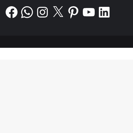
सहानुभूति की पात्र बनकर रह जाती हैं। न चाहते हुए
Facebook
WhatsApp
Instagram
X
Pinterest
YouTube
LinkedIn
भी माँ “पुरुष प्रधान सत्ता” के समक्ष सिर झुकाकर
अपना अतिरिक्त प्रेम और ममता मेरी झोली में दाल
देती थी, तब यही मेरे लिए संतोष बन जाता।
लेखिका की आत्मकथा ‘शिकंजे का दर्द’ से साभार
लेखिका प्रसिद्द साहित्यकार हैं|