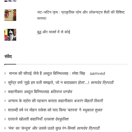
संग्रहित रहते थे जो गरीब आम जनता और दलित
जट-जटिन नृत्य : प्राकृतिक प्रेम और लोकनाट्य शैली की विशिष्ट
पिछड़े वर्ग को धर्म, आदर्श, त्याग और बलिदान की
परम्परा
शिक्षा देते थे। ब्राह्मण और ब्राह्मणवादी साहित्यकारों
बुद्ध और मार्क्स में से कोई
द्वारा लिखे गए ऐसे साहित्य को पढ़कर हमारी
मानसिकता इन आदर्शों के प्रति निष्ठावान रहती थी।
संवेद
हमें ईश्वरवाद, भाग्यवाद, जन्मवाद, कर्मवाद की शिक्षा
दी जाती, इस कारण हम इसके विरुद्ध सोच नहीं पाते
मानस की चौपाई जैसे हैं अब्दुल बिस्मिल्लाह : रमेश सिंह
samved
थे।
सुरेंद्र वर्मा ‘तुझे हम वली समझते, जो न बादाख़्वार होता’…!
सत्यदेव त्रिपाठी
कहानीकार अब्दुल बिस्मिल्लाह
बलिराज पाण्डेय
मैं देखती थी, धन सम्पन्न लोगों के पास सब कुछ होने
अन्याय के स्रोत की पहचान कराता कहानीकार
बजरंग बिहारी तिवारी
के बाद भी उन्हें संतोष नहीं था। शोषण, अन्याय और
शताब्दी वर्ष पर मोहन राकेश को याद किया ‘बतरस’ ने
मधुबाला शुक्ल
भ्रष्टाचार से उनका काला धन बढ़ता रहता। हम
दरवाजे खोलती कहानियाँ
प्रकाश देवकुलिश
अछूत गरीब ईमानदारी के साथ मेहनत करके भी दाने-
‘मंच’ का ‘कंजूस’ और उससे उठते कुछ रंग-विमर्श
सत्यदेव त्रिपाठी