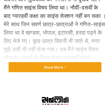
मैंने गणित साइंस विषय लिया था। नौवीं-दसवीं के
बाद ग्यारहवीं कक्षा का साइंस सेक्शन नहीं बन सका ।
मेरे साथ जिन सवर्ण छात्र-छात्राओं ने गणित-साइंस
लिया था वे खण्डवा, भोपाल, इटारसी, हरदा पढ़ने के
लिए भेजे गए। कुछ छात्र सिवनी भी जाते थे, मगर
मुझे कहीं भी नहीं भेजा गया। तब मैंने साइंस विषय
छोड़कर आर्ट्स के विषय लेकर ग्यारहवीं हायर
सेकंडरी की परीक्षा दी और आगे की पढ़ाई की थी।
Show More
अगर मुझे अवसर मिलते तो मैं भी साइंस लेकर विशेष
योग्यता हासिल करती परंतु अछूत, अभावग्रस्त होने
के कारण मैं वह अवसर नहीं पा सकी।
उस समय मैं अपने गांव बानापुरा, तहसील सिवनी