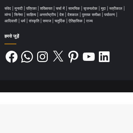
संवेद
|
मुनादी
|
पत्रिका
|
शख्सियत
|
चर्चा में
|
सामयिक
|
सृजनलोक
|
मुद्दा
|
स्त्रीकाल
|
व्यंग्य
|
सिनेमा
|
साहित्य
|
अन्तर्राष्ट्रीय
|
देश
|
देशकाल
|
पुस्तक समीक्षा
|
पर्यावरण
|
आदिवासी
|
धर्म
|
संस्कृति
|
समाज
|
चतुर्दिक
|
ऐतिहासिक
|
राज्य
हमसे जुड़ें
Facebook
WhatsApp
Instagram
X
Pinterest
YouTube
LinkedIn