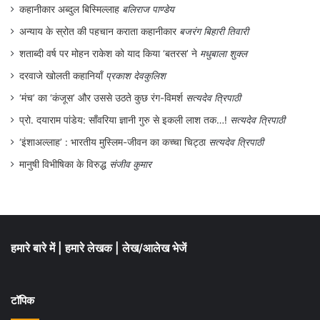
कहानीकार अब्दुल बिस्मिल्लाह
बलिराज पाण्डेय
अन्याय के स्रोत की पहचान कराता कहानीकार
बजरंग बिहारी तिवारी
शताब्दी वर्ष पर मोहन राकेश को याद किया ‘बतरस’ ने
मधुबाला शुक्ल
दरवाजे खोलती कहानियाँ
प्रकाश देवकुलिश
‘मंच’ का ‘कंजूस’ और उससे उठते कुछ रंग-विमर्श
सत्यदेव त्रिपाठी
प्रो. दयाराम पांडेय: साँवरिया ज्ञानी गुरु से इकली लाश तक…!
सत्यदेव त्रिपाठी
‘इंशाअल्लाह’ : भारतीय मुस्लिम-जीवन का कच्चा चिट्ठा
सत्यदेव त्रिपाठी
मानुषी विभीषिका के विरुद्ध
संजीव कुमार
हमारे बारे में
|
हमारे लेखक
|
लेख/आलेख भेजें
टॉपिक