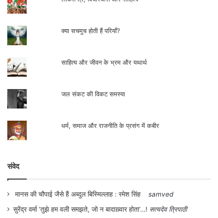
किसी को भी इस दिशा में ध्यान देने की जरूरत नहीं
लगती। दिल्ली आज बिहारियों का दूसरा सबसे बड़ा
क्या सचमुच होती हैं परियाँ?
शहर है—अब इतने बिहारी पटना छोड़कर कहीं और
नहीं रहते। बिहार चुनाव में मनोज तिवारी को ‘टपका’
साहित्य और जीवन के भ्रम और यथार्थ
देने और बिहार चुनाव में रेल–बस उपलब्ध कराने से
भाजपा का कर्मकाण्ड पूरा होता है। उधर बिहार की
जल संकट की विकट समस्या
महिलाओं के सारे दुख-दर्द को दस हजार रुपये में
भुलवाना ‘मास्टरस्ट्रोक’ बन जाता है—लेकिन राजद
धर्म, समाज और राजनीति के प्रसंग में कबीर
और महागठबन्धन को इसका भी होश नहीं रहता।
सचमुच यह दुखी होने की बात तो है ही।
संवेद
मानस की चौपाई जैसे हैं अब्दुल बिस्मिल्लाह : रमेश सिंह
samved
सुरेंद्र वर्मा ‘तुझे हम वली समझते, जो न बादाख़्वार होता’…!
सत्यदेव त्रिपाठी