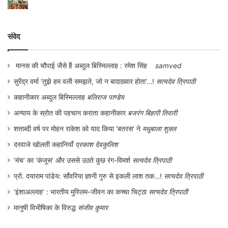
रखना होगा, इस पर में अपनी चंद पंक्तियों के माध्यम
से कहना चाहता हूँ कि
संवेद
मानस की चौपाई जैसे हैं अब्दुल बिस्मिल्लाह : रमेश सिंह
samved
सुरेंद्र वर्मा ‘तुझे हम वली समझते, जो न बादाख़्वार होता’…!
सत्यदेव त्रिपाठी
“कोरोना को हराना है,
कहानीकार अब्दुल बिस्मिल्लाह
बलिराज पाण्डेय
अन्याय के स्रोत की पहचान कराता कहानीकार
बजरंग बिहारी तिवारी
देशवासियों को बचाना है,
शताब्दी वर्ष पर मोहन राकेश को याद किया ‘बतरस’ ने
मधुबाला शुक्ल
दरवाजे खोलती कहानियाँ
प्रकाश देवकुलिश
इक्कीस दिन तक घर में रहकर,
‘मंच’ का ‘कंजूस’ और उससे उठते कुछ रंग-विमर्श
सत्यदेव त्रिपाठी
प्रो. दयाराम पांडेय: साँवरिया ज्ञानी गुरु से इकली लाश तक…!
सत्यदेव त्रिपाठी
खुद की जान बचाना है,
‘इंशाअल्लाह’ : भारतीय मुस्लिम-जीवन का कच्चा चिट्ठा
सत्यदेव त्रिपाठी
मानुषी विभीषिका के विरुद्ध
संजीव कुमार
संकल्प और संयम की शक्ति से,