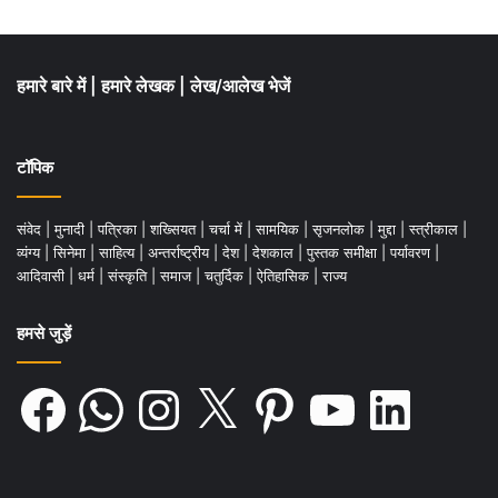
लॉकडाउन का पालन करके,
हमारे बारे में
|
हमारे लेखक
|
लेख/आलेख भेजें
हमकों देश की जनता को बचाना है,
भारत को दुनिया में सर्वश्रेष्ठ बनाना है।”
टॉपिक
संवेद
|
मुनादी
|
पत्रिका
|
शख्सियत
|
चर्चा में
|
सामयिक
|
सृजनलोक
|
मुद्दा
|
स्त्रीकाल
|
व्यंग्य
|
सिनेमा
|
साहित्य
|
अन्तर्राष्ट्रीय
|
देश
|
देशकाल
|
पुस्तक समीक्षा
|
पर्यावरण
|
आदिवासी
|
धर्म
|
संस्कृति
|
समाज
|
चतुर्दिक
|
ऐतिहासिक
|
राज्य
हमें हर समय याद रखना कि पूरे विश्व में अभी तक
हमसे जुड़ें
बचाव ही इस कोरोना वायरस नामक घातक बिमारी का
Facebook
WhatsApp
Instagram
X
Pinterest
YouTube
LinkedIn
एकमात्र उपचार है। इस मंत्र के साथ ही हम सभी
देशवासियों को खुद के, अपने परिजनों के व देश और
समाज के हित में शपथ लेनी है कि कोरोना वायरस से