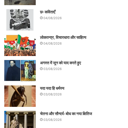
दिया है, जो संकट से जूझ रहे देश के लिए अच्छी बात
छः कविताएँ
है। आज देश में उत्पन्न इस बेहद विकट परिस्थिति में
04/08/2026
हम सभी देशवासियों को यह समझना होगा कि ‘जान है
तो ही जहान है’ अगर जान ही सुरक्षित नहीं रहेंगी तो
लोकतन्त्र, विचारधारा और साहित्य
यह धन-दौलत शोहरत किस काम आयेगी, इसलिए
04/08/2026
खुद को अपने परिजनों को पूर्ण संयम व संकल्प के
साथ सावधानी बरतते हुए घरों में सुरक्षित रखें।
अगस्त में जून को याद करते हुए
03/08/2026
यदा यदा हि धर्मस्य
03/08/2026
चेतना और सौन्दर्य-बोध का नया क्षितिज
03/08/2026