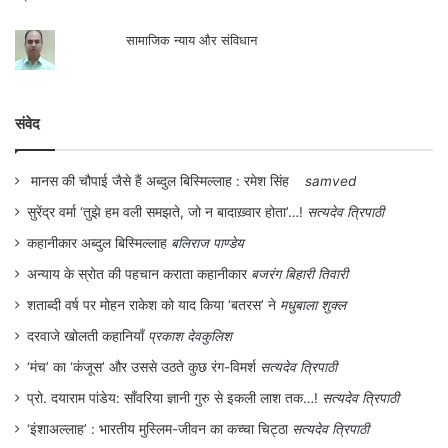
योग और प्राणायाम का नियमित अभ्यास ऐसे समय मे
सामाजिक न्याय और संविधान
स्वास्थ्य को अच्छा रखने में बहुत महत्वपूर्ण हो सकता
है। योग और प्राणायाम से मन तथा शरीर दोनो को
संवेद
स्वस्थ रखा जा सकता है। आज का समय सूचना एवं
प्रौद्योगिकी का है जहाँ पर सूचनाओं का अम्बार है।
मानस की चौपाई जैसे हैं अब्दुल बिस्मिल्लाह : रमेश सिंह
samved
हमे किसी भी सूचना को बिना जांचे उसको ग्रहण नही
सुरेंद्र वर्मा ‘तुझे हम वली समझते, जो न बादाख़्वार होता’…!
सत्यदेव त्रिपाठी
करना चाहिए। बहुत सारी गलत सूचनाएं भी मीडिया
कहानीकार अब्दुल बिस्मिल्लाह
बलिराज पाण्डेय
के विभिन्न प्लेटफार्म पर चल रही होती है। हमे ऐसी
अन्याय के स्रोत की पहचान कराता कहानीकार
बजरंग बिहारी तिवारी
सूचनाओं से खुद को बचाना है।
शताब्दी वर्ष पर मोहन राकेश को याद किया ‘बतरस’ ने
मधुबाला शुक्ल
दरवाजे खोलती कहानियाँ
प्रकाश देवकुलिश
‘मंच’ का ‘कंजूस’ और उससे उठते कुछ रंग-विमर्श
सत्यदेव त्रिपाठी
प्रो. दयाराम पांडेय: साँवरिया ज्ञानी गुरु से इकली लाश तक…!
सत्यदेव त्रिपाठी
‘इंशाअल्लाह’ : भारतीय मुस्लिम-जीवन का कच्चा चिट्ठा
सत्यदेव त्रिपाठी