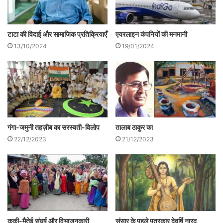
स्थापित करने में कठिनाई हो सकती है।
एयरलाइन कंपनियों की मनमानी
टाटा की विदाई और सामाजिक प्रतिक्रियाएँ
19/01/2024
13/10/2024
गंगा-जमुनी तहज़ीब का सरस्वती-विलोप
तालाब ठाकुर का
22/12/2023
21/12/2023
2. संक्रमण होने का डर: कोविड 19 से होने वाले
संक्रमण का स्वरूप कुछ ऐसा है कि लोगो को
संसार के पहले पत्रकार देवर्षि नारद
कुकी-मैतेई संघर्ष और विभाजनकारी