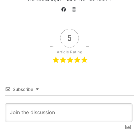
Instagram
Facebook
5
Article Rating
Subscribe
फिलहाल, लॉक डाउन के चलते घरों में परोक्ष रूप से
कैद लोगों पर पड़ने वाले मनोसामाजिक प्रभावों का
समय रहते अध्ययन किया जाना चाहिए तथा ससमय
यथोचित उपाय किये जाने चाहिए। लॉक डाउन के
चलते पड़ने वाले कुछ प्रमुख मनोवैज्ञानिक प्रभाव