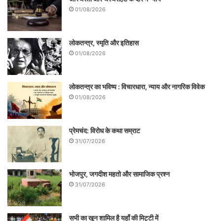
01/08/2026
लोकतन्त्र, स्मृति और इतिहास
01/08/2026
ये भी पढ़ें-
छटपटाते भारतीय प्रवासी मजदूर
लोकतन्त्र का भविष्य : विचारधारा, न्याय और नागरिक विवेक
01/08/2026
5. न्यून सामाजिक अन्तःक्रिया: कोविड 19 की वजह
से सबसे ज़्यादा प्रभावित होने वाली है लोगो की
प्रेमचंद: विरोध के कथा सम्राट
सामाजिक अन्तः क्रिया जो कि संक्रमण को ले कर
31/07/2026
होने वाले डर से प्रभावित होने वाली है। लॉक डाउन
के चलते लोग पहले से ही सोशल डिस्टेंसिंग का
भोजपुर, जगदीश महतो और सामाजिक प्रश्न
31/07/2026
अनुकरण कर रहे हैं, लॉक डाउन खत्म होने के बाद भी
लोगों के मन मे एक डर बना रह सकता है जिससे लोगों
सभी का खून शामिल है यहाँ की मिट्टी में