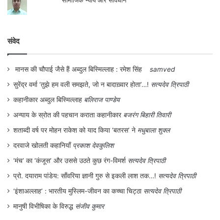
कर्पूरी ठाकुर जीवनभर ईमानदारी का जीता जागता
संवेद
प्रमाण बने रहे। घोर आलोचक भी उनकी ईमानदारी
पर अंगुली उठाने का साहस नहीं दिखा पाते थे।
मानस की चौपाई जैसे हैं अब्दुल बिस्मिल्लाह : रमेश सिंह
samved
समाजवादी विचार और मूल्य उनके जीवन, वचन और
सुरेंद्र वर्मा ‘तुझे हम वली समझते, जो न बादाख़्वार होता’…!
सत्यदेव त्रिपाठी
कहानीकार अब्दुल बिस्मिल्लाह
बलिराज पाण्डेय
कर्म में मानों रच बस गए थे। लोहिया के अनन्य
अन्याय के स्रोत की पहचान कराता कहानीकार
बजरंग बिहारी तिवारी
सहयोगी और लोकनायक जे. पी. तथा आचार्य नरेंद्र
शताब्दी वर्ष पर मोहन राकेश को याद किया ‘बतरस’ ने
मधुबाला शुक्ल
देव के सच्चे अनुयाई कर्पूरी ठाकुर को बिहार की
दरवाजे खोलती कहानियाँ
प्रकाश देवकुलिश
जनता ने प्यार से जननायक का सम्मान दिया है।
‘मंच’ का ‘कंजूस’ और उससे उठते कुछ रंग-विमर्श
सत्यदेव त्रिपाठी
प्रो. दयाराम पांडेय: साँवरिया ज्ञानी गुरु से इकली लाश तक…!
सत्यदेव त्रिपाठी
कर्पूरी ठाकुर ने बिहार में जे. पी. आन्दोलन में महत्त्वपूर्ण
‘इंशाअल्लाह’ : भारतीय मुस्लिम-जीवन का कच्चा चिट्ठा
सत्यदेव त्रिपाठी
भूमिका निभायी और आपातकाल के बाद जब जनता
मानुषी विभीषिका के विरुद्ध
संजीव कुमार
पार्टी का गठन हुआ तो उसके मुख्य किरदारों में एक