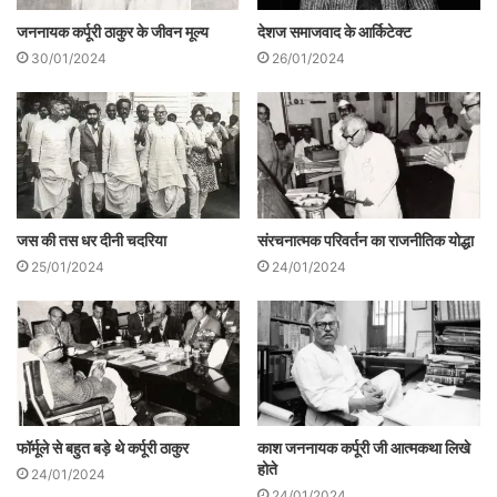
है तो मरना सीखो।
देशज समाजवाद के आर्किटेक्ट
जननायक कर्पूरी ठाकुर के जीवन मूल्य
26/01/2024
30/01/2024
जस की तस धर दीनी चदरिया
संरचनात्मक परिवर्तन का राजनीतिक योद्धा
25/01/2024
24/01/2024
कर्पूरी ठाकुर की एक और महत्त्वपूर्ण विशेषता थी
उनका आर्थिक दृष्टि से निर्धन अपने परिवार और
फॉर्मूले से बहुत बड़े थे कर्पूरी ठाकुर
काश जननायक कर्पूरी जी आत्मकथा लिखे
होते
24/01/2024
स्वजन की चिंता न करके सदैव समाज के गरीबों और
24/01/2024