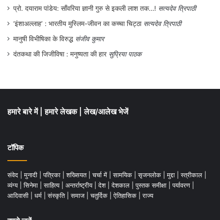
प्रो. दयाराम पांडेय: साँवरिया ज्ञानी गुरु से इकली लाश तक…!
सत्यदेव त्रिपाठी
‘इंशाअल्लाह’ : भारतीय मुस्लिम-जीवन का कच्चा चिट्ठा
सत्यदेव त्रिपाठी
मानुषी विभीषिका के विरुद्ध
संजीव कुमार
दंतकथा की जिजीविषा : मनुष्यता की हार
सुप्रिया पाठक
हमारे बारे में
|
हमारे लेखक
|
लेख/आलेख भेजें
टॉपिक
संवेद
|
मुनादी
|
पत्रिका
|
शख्सियत
|
चर्चा में
|
सामयिक
|
सृजनलोक
|
मुद्दा
|
स्त्रीकाल
|
व्यंग्य
|
सिनेमा
|
साहित्य
|
अन्तर्राष्ट्रीय
|
देश
|
देशकाल
|
पुस्तक समीक्षा
|
पर्यावरण
|
आदिवासी
|
धर्म
|
संस्कृति
|
समाज
|
चतुर्दिक
|
ऐतिहासिक
|
राज्य