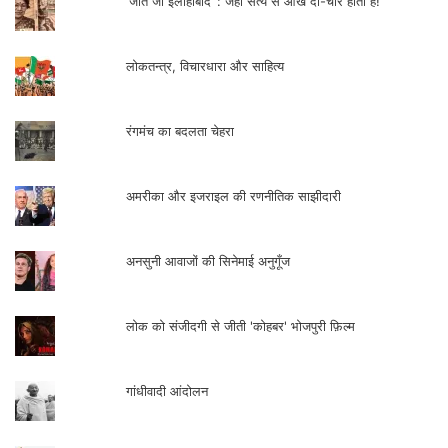
‘जीते जी इलाहाबाद’ : जहाँ सत्य से आँखें दो-चार होती हैं!
लोकतन्त्र, विचारधारा और साहित्य
रंगमंच का बदलता चेहरा
अमरीका और इजराइल की रणनीतिक साझीदारी
अनसुनी आवाजों की सिनेमाई अनुगूँज
लोक को संजीदगी से जीती 'कोहबर' भोजपुरी फ़िल्म
गांधीवादी आंदोलन