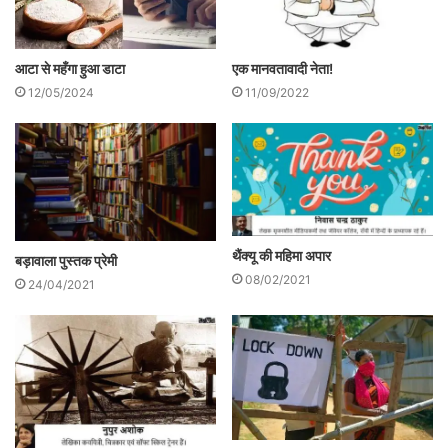
विकट होता है। और सबसे पहले तो होती है आपकी
तलाशी।
एक मानवतावादी नेता!
आटा से महँगा हुआ डाटा
11/09/2022
12/05/2024
थैंक्यू की महिमा अपार
बड़ावाला पुस्तक प्रेमी
08/02/2021
24/04/2021
कितने भी सजे-धजे सभ्य रूप में आप उसके सामने
प्रस्तुत हों, वह ऐसे आपकी तलाशी लेता है जैसे आप