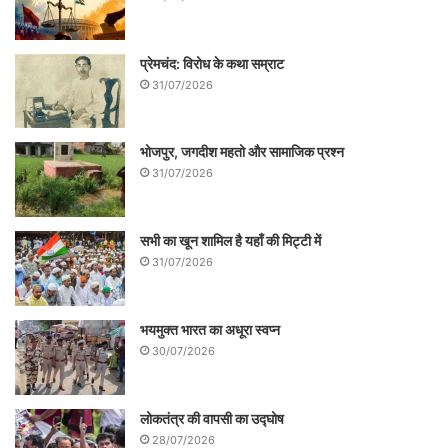
के ताने झेले तो यह मौल आपका क्या उखाड़ लेगा।
लगे रहो मुन्ना भाई! होते रहो शिकार हँस-हँस के,
प्रेमचंद: विरोध के कथा सम्राट
भरते रहो उनका घर/ करते रहो उनको मालामाल!
31/07/2026
.
भोजपुर, जगदीश महतो और सामाजिक प्रश्न
31/07/2026
सभी का खून शामिल है यहाँ की मिट्टी में
31/07/2026
भयमुक्त भारत का अधूरा स्वप्न
30/07/2026
लोकतंत्र की वापसी का उद्घोष
28/07/2026