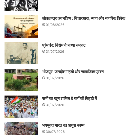
माँग रही थी! इज़्ज़त तो मेरी है न? इसलिए कहा जाता
है माँगने से इज़्ज़त नहीं मिलती। इसलिए अपना मान-
लोकतन्त्र का भविष्य : विचारधारा, न्याय और नागरिक विवेक
सम्मान, अस्मिता या अस्तित्व के लिए उसे ख़ुद ही
01/08/2026
संघर्ष करना होगा, इसके लिए जरूरी है वो किसी पर
निर्भर न रहे।
प्रेमचंद: विरोध के कथा सम्राट
31/07/2026
भोजपुर, जगदीश महतो और सामाजिक प्रश्न
31/07/2026
सभी का खून शामिल है यहाँ की मिट्टी में
31/07/2026
भयमुक्त भारत का अधूरा स्वप्न
30/07/2026