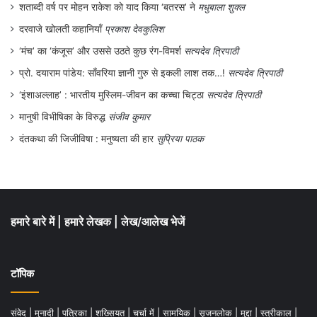
शताब्दी वर्ष पर मोहन राकेश को याद किया ‘बतरस’ ने
मधुबाला शुक्ल
दरवाजे खोलती कहानियाँ
प्रकाश देवकुलिश
‘मंच’ का ‘कंजूस’ और उससे उठते कुछ रंग-विमर्श
सत्यदेव त्रिपाठी
प्रो. दयाराम पांडेय: साँवरिया ज्ञानी गुरु से इकली लाश तक…!
सत्यदेव त्रिपाठी
‘इंशाअल्लाह’ : भारतीय मुस्लिम-जीवन का कच्चा चिट्ठा
सत्यदेव त्रिपाठी
मानुषी विभीषिका के विरुद्ध
संजीव कुमार
दंतकथा की जिजीविषा : मनुष्यता की हार
सुप्रिया पाठक
हमारे बारे में
|
हमारे लेखक
|
लेख/आलेख भेजें
टॉपिक
संवेद
|
मुनादी
|
पत्रिका
|
शख्सियत
|
चर्चा में
|
सामयिक
|
सृजनलोक
|
मुद्दा
|
स्त्रीकाल
|