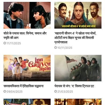
मारता है,अपनी माँ की पिटाई के बाद भी बदरू को
यकीन है कि हमजा सुधर जाएगा पर क्योंकर बदलेगा!
वह तो बिच्छु है न ! लेकिन जब पिटाई की इन्तहा हो
जाती है और उसका गर्भपात हो जाता है तो वह
शोले के पचास साल: सिनेमा, समाज और
‘महारानी सीजन 4’ ने खोला नया मोर्चा,
प्रेमिका पत्नी से माँ के रूप में आ चुकी थी जो अपने
स्मृति की आग
ओटीटी बना बिहार चुनाव की सियासी
प्रयोगशाला
11/11/2025
बच्चे की खातिर कुछ भी कर सकती है और यहाँ तो
10/11/2025
बच्चा पति के कारण मर गया।
समसामयिकता में ऐतिहासिक सद्भावना
भेदभाव से जंग: ‘द’ सिक्स ट्रिपल एट
09/04/2025
21/03/2025