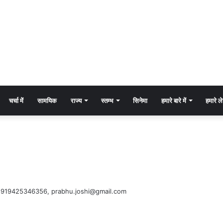
चर्चा में
सामयिक
राज्य
स्तम्भ
सिनेमा
हमारे बारे में
हमारे 
म्पर्क +919425346356, prabhu.joshi@gmail.com